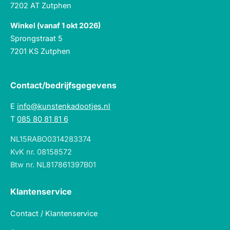
7202 AT Zutphen
Winkel (vanaf 1 okt 2026)
Sprongstraat 5
7201 KS Zutphen
Contact/bedrijfsgegevens
E
info@kunstenkadootjes.nl
T
085 80 81 81 6
NL15RABO0314283374
KvK nr. 08158572
Btw nr. NL817861397B01
Klantenservice
Contact / Klantenservice