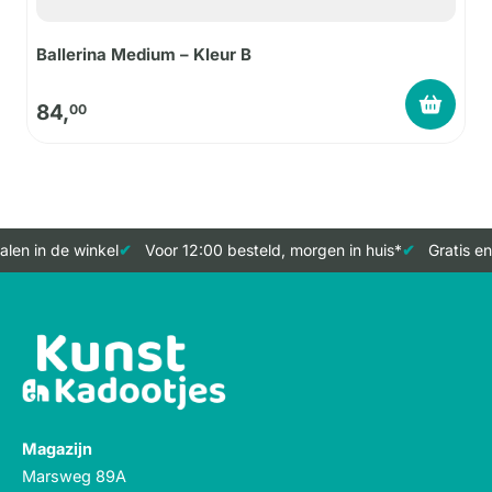
Ballerina Medium – Kleur B
84,
00
len in de winkel
Voor 12:00 besteld, morgen in huis*
Gratis en
Magazijn
Marsweg 89A