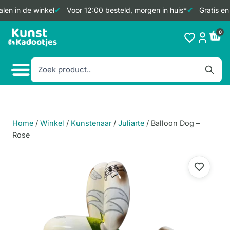
en in de winkel
Voor 12:00 besteld, morgen in huis*
Gratis en 
Doorgaan
0
naar
inhoud
Home
/
Winkel
/
Kunstenaar
/
Juliarte
/
Balloon Dog –
Rose