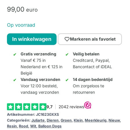
99,
00
euro
Op voorraad
Balloon
In winkelwagen
Markeren als favoriet
Dog
-
Gratis verzending
Veilig betalen
Vanaf € 75 in
Creditcard, Paypal,
Rose
Nederland en € 125 in
Bancontact of iDEAL
aantal
België
Vandaag verzonden
14 dagen bedenktijd
Voor 12:00 besteld,
Om zorgeloos te
vandaag verzonden
retourneren
Artikelnummer:
JC16230XXS
Categorieën:
Juliarte
,
Dieren
,
Groen
,
Klein
,
Meerkleurig
,
Nieuw
,
Resin
,
Rood
,
Wit
,
Balloon Dogs