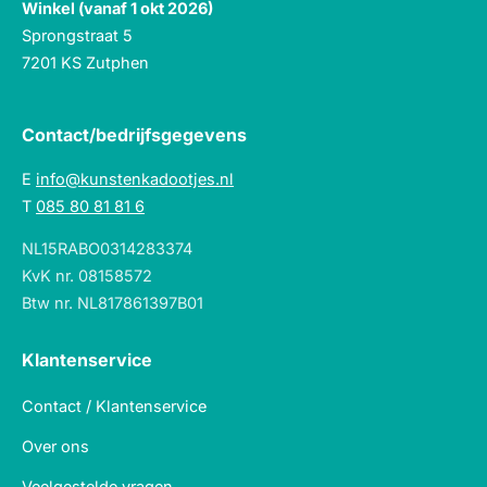
Winkel (vanaf 1 okt 2026)
Sprongstraat 5
7201 KS Zutphen
Contact/bedrijfsgegevens
E
info@kunstenkadootjes.nl
T
085 80 81 81 6
NL15RABO0314283374
KvK nr. 08158572
Btw nr. NL817861397B01
Klantenservice
Contact / Klantenservice
Over ons
Veelgestelde vragen