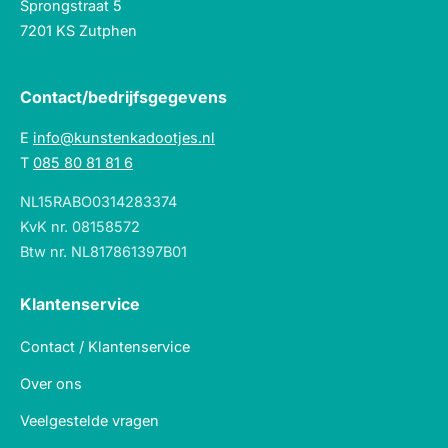
Sprongstraat 5
7201 KS Zutphen
Contact/bedrijfsgegevens
E
info@kunstenkadootjes.nl
T
085 80 81 81 6
NL15RABO0314283374
KvK nr. 08158572
Btw nr. NL817861397B01
Klantenservice
Contact / Klantenservice
Over ons
Veelgestelde vragen