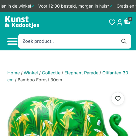
en in de winkel
Voor 12:00 besteld, morgen in huis*
Gratis en 
Doorgaan
0
naar
inhoud
Home
/
Winkel
/
Collectie
/
Elephant Parade
/
Olifanten 30
cm
/
Bamboo Forest 30cm