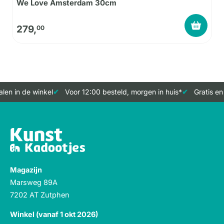
We Love Amsterdam 30cm
279,
00
en in de winkel
Voor 12:00 besteld, morgen in huis*
Gratis en
Magazijn
Marsweg 89A
7202 AT Zutphen
Winkel (vanaf 1 okt 2026)