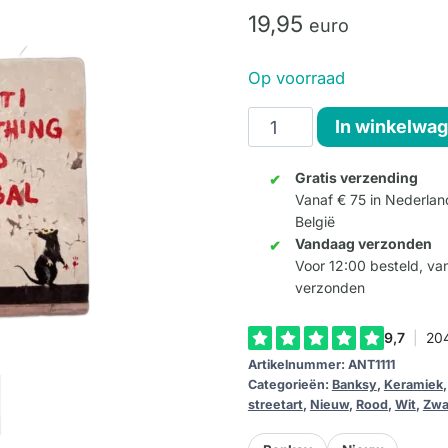
19,
95
euro
Op voorraad
Banksy
In winkelwa
Tegel
'If
Gratis verzending
Vanaf € 75 in Nederlan
Graffiti
België
Changed
Vandaag verzonden
Anything'
Voor 12:00 besteld, v
aantal
verzonden
Artikelnummer:
ANT1111
Categorieën:
Banksy
,
Keramiek
streetart
,
Nieuw
,
Rood
,
Wit
,
Zwa