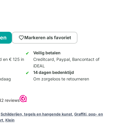
gen
Markeren als favoriet
Veilig betalen
d en € 125 in
Creditcard, Paypal, Bancontact of
iDEAL
14 dagen bedenktijd
andaag
Om zorgeloos te retourneren
,
Schilderijen, tegels en hangende kunst
,
Graffiti, pop- en
rt
,
Klein