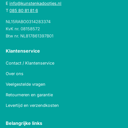
E
info@kunstenkadootjes.nl
T
085 80 81 81 6
NL15RABO0314283374
KvK nr. 08158572
Btw nr. NL817861397B01
Klantenservice
Contact / Klantenservice
Over ons
Veelgestelde vragen
Retourneren en garantie
Levertijd en verzendkosten
Belangrijke links