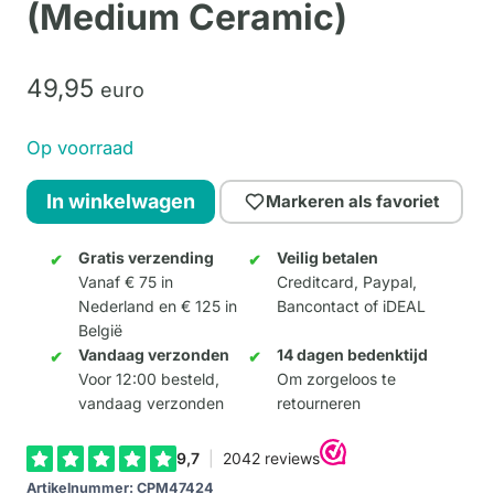
(Medium Ceramic)
49,
95
euro
Op voorraad
Brenners
In winkelwagen
Markeren als favoriet
Mooters
(Medium
Gratis verzending
Veilig betalen
Vanaf € 75 in
Creditcard, Paypal,
Ceramic)
Nederland en € 125 in
Bancontact of iDEAL
aantal
België
Vandaag verzonden
14 dagen bedenktijd
Voor 12:00 besteld,
Om zorgeloos te
vandaag verzonden
retourneren
Artikelnummer:
CPM47424