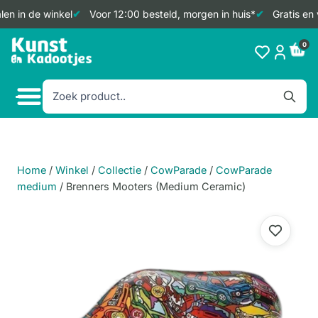
en in de winkel
Voor 12:00 besteld, morgen in huis*
Gratis en 
Doorgaan
0
naar
inhoud
Home
/
Winkel
/
Collectie
/
CowParade
/
CowParade
medium
/
Brenners Mooters (Medium Ceramic)