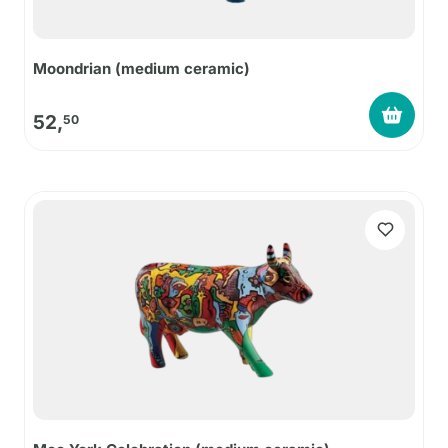
Moondrian (medium ceramic)
52,
50