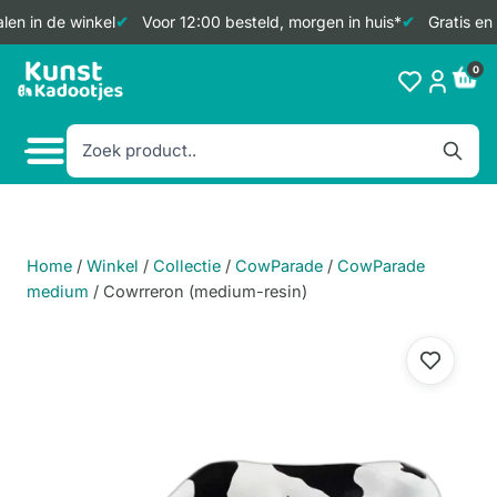
en in de winkel
Voor 12:00 besteld, morgen in huis*
Gratis en 
Doorgaan
0
naar
inhoud
Home
/
Winkel
/
Collectie
/
CowParade
/
CowParade
medium
/
Cowrreron (medium-resin)