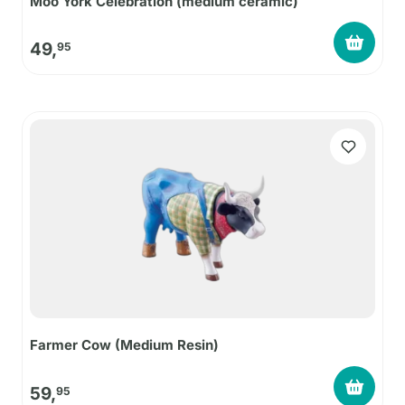
Moo York Celebration (medium ceramic)
49,
95
Farmer Cow (Medium Resin)
59,
95