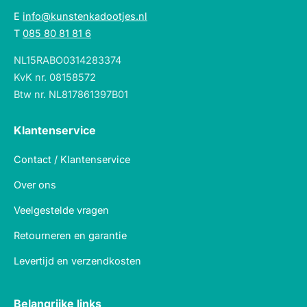
E
info@kunstenkadootjes.nl
T
085 80 81 81 6
NL15RABO0314283374
KvK nr. 08158572
Btw nr. NL817861397B01
Klantenservice
Contact / Klantenservice
Over ons
Veelgestelde vragen
Retourneren en garantie
Levertijd en verzendkosten
Belangrijke links