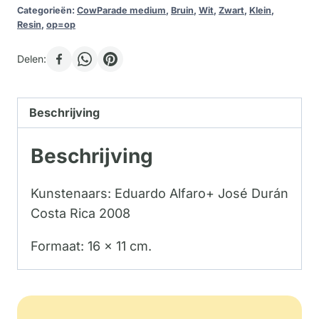
Categorieën:
CowParade medium
,
Bruin
,
Wit
,
Zwart
,
Klein
,
Resin
,
op=op
Delen:
Beschrijving
Beschrijving
Kunstenaars: Eduardo Alfaro+ José Durán
Costa Rica 2008
Formaat: 16 x 11 cm.