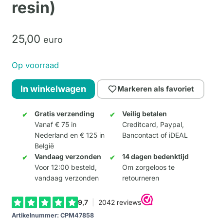
resin)
25,
00
euro
Op voorraad
Cowrreron
In winkelwagen
Markeren als favoriet
(medium-
resin)
Gratis verzending
Veilig betalen
Vanaf € 75 in
Creditcard, Paypal,
aantal
Nederland en € 125 in
Bancontact of iDEAL
België
Vandaag verzonden
14 dagen bedenktijd
Voor 12:00 besteld,
Om zorgeloos te
vandaag verzonden
retourneren
Artikelnummer:
CPM47858