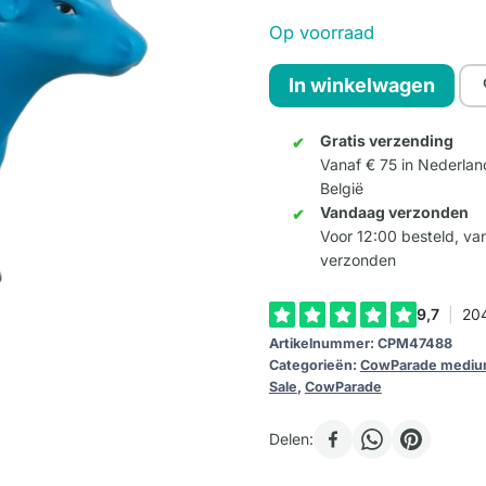
prijs
prijs
Op voorraad
was:
is:
Bio
In winkelwagen
49,95.
19,95.
Aeronautica
(Medium
Gratis verzending
Vanaf € 75 in Nederlan
Ceramic)
België
aantal
Vandaag verzonden
Voor 12:00 besteld, v
verzonden
Artikelnummer:
CPM47488
Categorieën:
CowParade medi
Sale
,
CowParade
Delen: