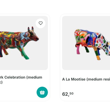
rk Celebration (medium
A La Mootise (medium resi
c)
62,
50