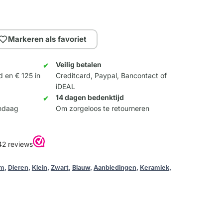
Markeren als favoriet
Veilig betalen
d en € 125 in
Creditcard, Paypal, Bancontact of
iDEAL
14 dagen bedenktijd
andaag
Om zorgeloos te retourneren
um
,
Dieren
,
Klein
,
Zwart
,
Blauw
,
Aanbiedingen
,
Keramiek
,