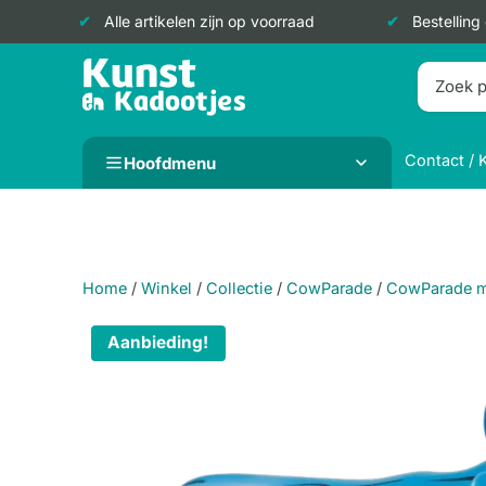
Alle artikelen zijn op voorraad
Bestelling
Doorgaan
naar
inhoud
Contact / 
Hoofdmenu
Home
/
Winkel
/
Collectie
/
CowParade
/
CowParade 
Aanbieding!