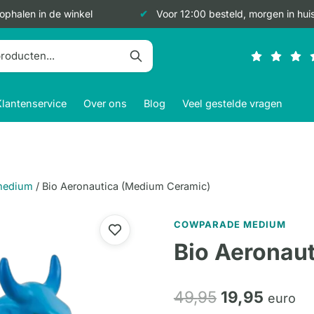
 ophalen in de winkel
Voor 12:00 besteld, morgen in hui
Klantenservice
Over ons
Blog
Veel gestelde vragen
medium
/
Bio Aeronautica (Medium Ceramic)
COWPARADE MEDIUM
Bio Aeronau
Oorspronkeli
Huidig
49,
95
19,
95
euro