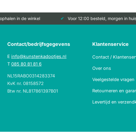
 ophalen in de winkel
Voor 12:00 besteld, morgen in hui
Contact/bedrijfsgegevens
Klantenservice
E
info@kunstenkadootjes.nl
Contact / Klantenser
T
085 80 81 81 6
Over ons
NL15RABO0314283374
Veelgestelde vragen
KvK nr. 08158572
Retourneren en garan
Btw nr. NL817861397B01
Levertijd en verzend