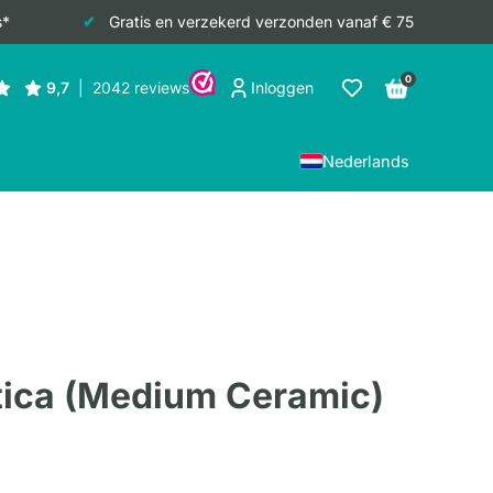
s*
Gratis en verzekerd verzonden vanaf € 75
0
Inloggen
Nederlands
tica (Medium Ceramic)
jke
e