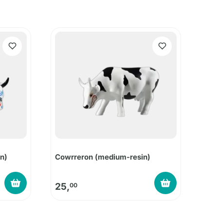
n)
Cowrreron (medium-resin)
25,
00