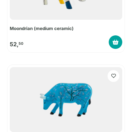
Moondrian (medium ceramic)
52,
50