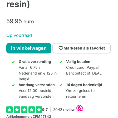
resin)
59,
95
euro
Op voorraad
Groovy
In winkelwagen
Markeren als favoriet
Moo
(medium
Gratis verzending
Veilig betalen
Vanaf € 75 in
Creditcard, Paypal,
resin)
Nederland en € 125 in
Bancontact of iDEAL
aantal
België
Vandaag verzonden
14 dagen bedenktijd
Voor 12:00 besteld,
Om zorgeloos te
vandaag verzonden
retourneren
Artikelnummer:
CPM47842