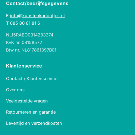
Contact/bedrijfsgegevens
E
info@kunstenkadootjes.nl
T
085 80 81 81 6
NL15RABO0314283374
KvK nr. 08158572
Btw nr. NL817861397B01
Klantenservice
Contact / Klantenservice
Over ons
Veelgestelde vragen
Retourneren en garantie
Levertijd en verzendkosten