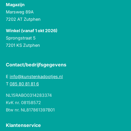
Magazijn
Marsweg 89A
7202 AT Zutphen
Winkel (vanaf 1 okt 2026)
Sprongstraat 5
7201 KS Zutphen
Contact/bedrijfsgegevens
E
info@kunstenkadootjes.nl
T
085 80 81 81 6
NL15RABO0314283374
KvK nr. 08158572
Btw nr. NL817861397B01
Klantenservice