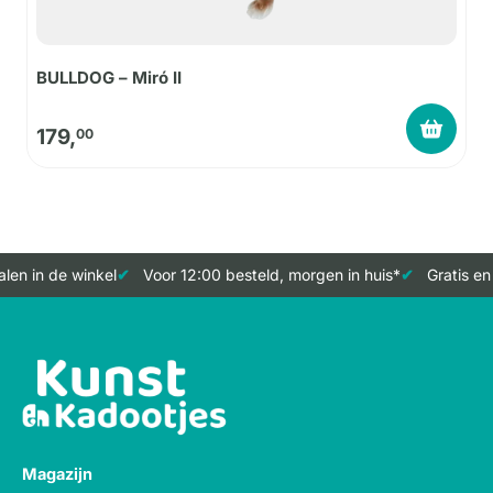
BULLDOG – Miró II
179,
00
en in de winkel
Voor 12:00 besteld, morgen in huis*
Gratis en 
Magazijn