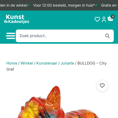
en in de winkel
Voor 12:00 besteld, morgen in huis*
Gratis en 
Doorgaan
0
naar
inhoud
Home
/
Winkel
/
Kunstenaar
/
Juliarte
/
BULLDOG – City
Graf