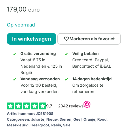
179,
00
euro
Op voorraad
BULLDOG
In winkelwagen
Markeren als favoriet
-
City
Gratis verzending
Veilig betalen
Vanaf € 75 in
Creditcard, Paypal,
Graf
Nederland en € 125 in
Bancontact of iDEAL
aantal
België
Vandaag verzonden
14 dagen bedenktijd
Voor 12:00 besteld,
Om zorgeloos te
vandaag verzonden
retourneren
Artikelnummer:
JC58190S
Categorieën:
Juliarte
,
Nieuw
,
Dieren
,
Geel
,
Oranje
,
Rood
,
Meerkleurig
,
Heel groot
,
Resin
,
Sale