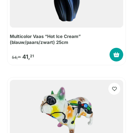
Multicolor Vaas “Hot Ice Cream”
(blauw/paars/zwart) 25cm
Oorspronkelijke prijs was: 54,95.
Huidige prijs is: 41,21.
41,
21
54,
95