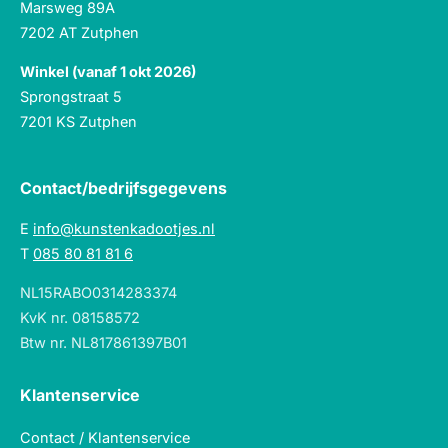
Marsweg 89A
7202 AT Zutphen
Winkel (vanaf 1 okt 2026)
Sprongstraat 5
7201 KS Zutphen
Contact/bedrijfsgegevens
E
info@kunstenkadootjes.nl
T
085 80 81 81 6
NL15RABO0314283374
KvK nr. 08158572
Btw nr. NL817861397B01
Klantenservice
Contact / Klantenservice