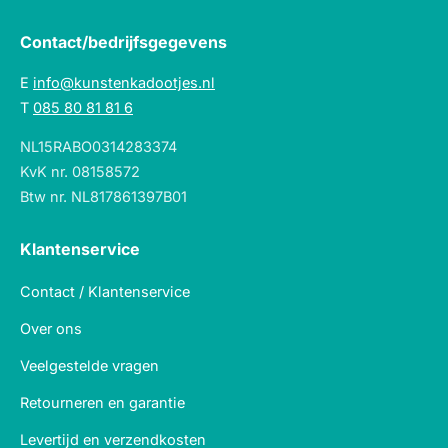
Contact/bedrijfsgegevens
E
info@kunstenkadootjes.nl
T
085 80 81 81 6
NL15RABO0314283374
KvK nr. 08158572
Btw nr. NL817861397B01
Klantenservice
Contact / Klantenservice
Over ons
Veelgestelde vragen
Retourneren en garantie
Levertijd en verzendkosten