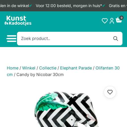
en in de winkel
Voor 12:00 besteld, morgen in huis*
Gratis en 
Doorgaan
0
naar
inhoud
Home
/
Winkel
/
Collectie
/
Elephant Parade
/
Olifanten 30
cm
/
Candy by Nicobar 30cm