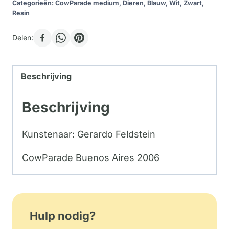
Categorieën:
CowParade medium
,
Dieren
,
Blauw
,
Wit
,
Zwart
,
Resin
Delen:
Beschrijving
Beschrijving
Kunstenaar: Gerardo Feldstein
CowParade Buenos Aires 2006
Hulp nodig?