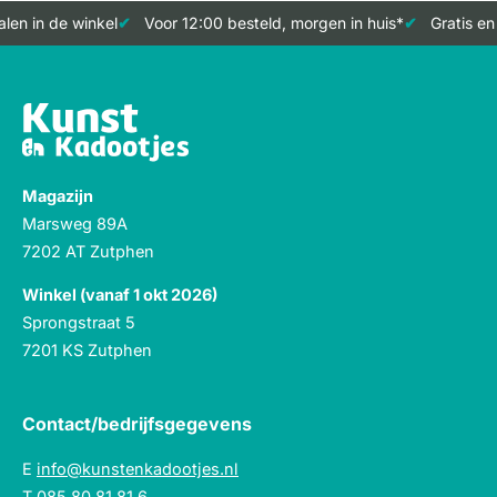
len in de winkel
Voor 12:00 besteld, morgen in huis*
Gratis en
Magazijn
Marsweg 89A
7202 AT Zutphen
Winkel (vanaf 1 okt 2026)
Sprongstraat 5
7201 KS Zutphen
Contact/bedrijfsgegevens
E
info@kunstenkadootjes.nl
T
085 80 81 81 6