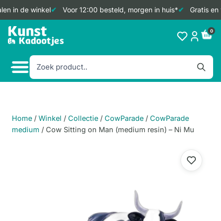
en in de winkel
Voor 12:00 besteld, morgen in huis*
Gratis en 
Doorgaan
0
naar
inhoud
Home
/
Winkel
/
Collectie
/
CowParade
/
CowParade
medium
/
Cow Sitting on Man (medium resin) – Ni Mu