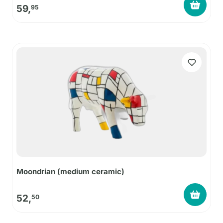
59,
95
Moondrian (medium ceramic)
52,
50