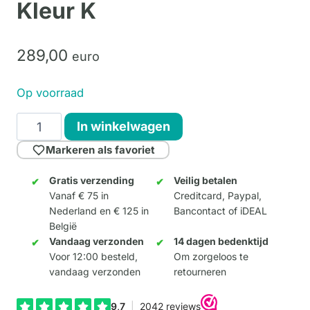
Kleur K
289,
00
euro
Op voorraad
Crazy
In winkelwagen
Giraffe
Markeren als favoriet
Large
-
Gratis verzending
Veilig betalen
Vanaf € 75 in
Creditcard, Paypal,
Kleur
Nederland en € 125 in
Bancontact of iDEAL
K
België
aantal
Vandaag verzonden
14 dagen bedenktijd
Voor 12:00 besteld,
Om zorgeloos te
vandaag verzonden
retourneren