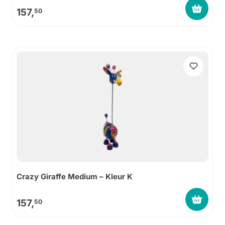
157,
50
Crazy Giraffe Medium – Kleur K
157,
50