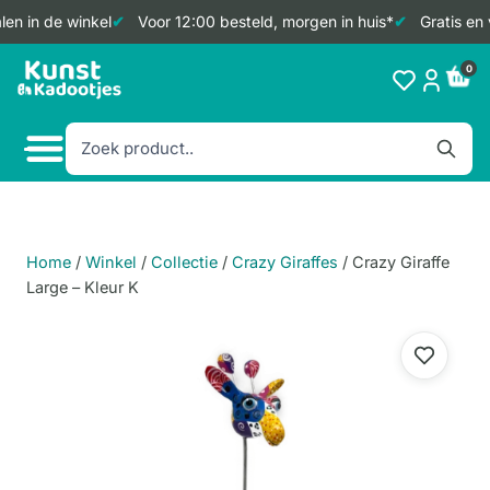
en in de winkel
Voor 12:00 besteld, morgen in huis*
Gratis en 
Doorgaan
0
naar
inhoud
Home
/
Winkel
/
Collectie
/
Crazy Giraffes
/
Crazy Giraffe
Large – Kleur K