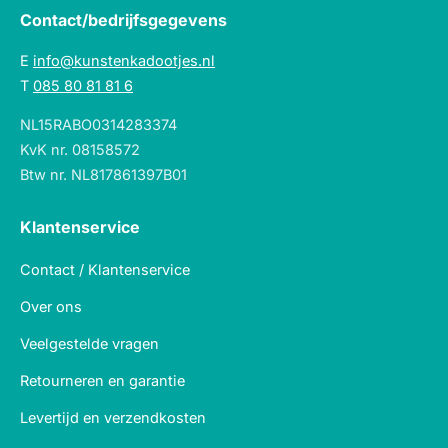
Contact/bedrijfsgegevens
E
info@kunstenkadootjes.nl
T
085 80 81 81 6
NL15RABO0314283374
KvK nr. 08158572
Btw nr. NL817861397B01
Klantenservice
Contact / Klantenservice
Over ons
Veelgestelde vragen
Retourneren en garantie
Levertijd en verzendkosten