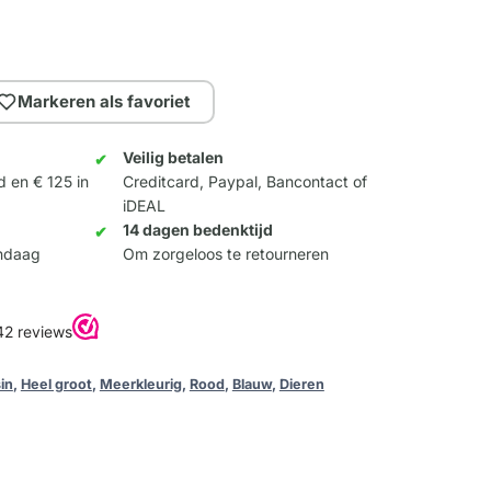
Markeren als favoriet
Veilig betalen
d en € 125 in
Creditcard, Paypal, Bancontact of
iDEAL
14 dagen bedenktijd
andaag
Om zorgeloos te retourneren
in
,
Heel groot
,
Meerkleurig
,
Rood
,
Blauw
,
Dieren