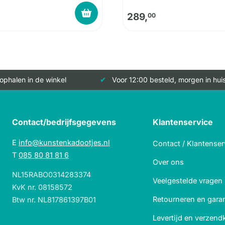
289,
00
 ophalen in de winkel
Voor 12:00 besteld, morgen in hui
Contact/bedrijfsgegevens
Klantenservice
E
info@kunstenkadootjes.nl
Contact / Klantenser
T
085 80 81 81 6
Over ons
NL15RABO0314283374
Veelgestelde vragen
KvK nr. 08158572
Retourneren en garan
Btw nr. NL817861397B01
Levertijd en verzend