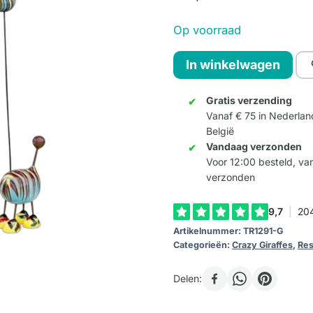
Op voorraad
Crazy
In winkelwagen
Giraffe
Medium
Gratis verzending
Vanaf € 75 in Nederlan
-
België
Kleur
Vandaag verzonden
G
Voor 12:00 besteld, v
aantal
verzonden
Artikelnummer:
TR1291-G
Categorieën:
Crazy Giraffes
,
Res
Delen: