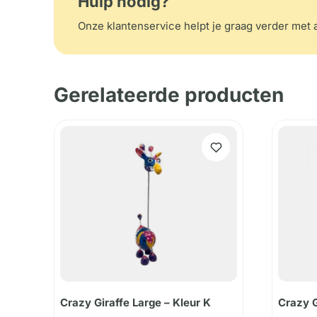
Hulp nodig?
Onze klantenservice helpt je graag verder met a
Gerelateerde producten
Crazy Giraffe Large – Kleur K
Crazy G