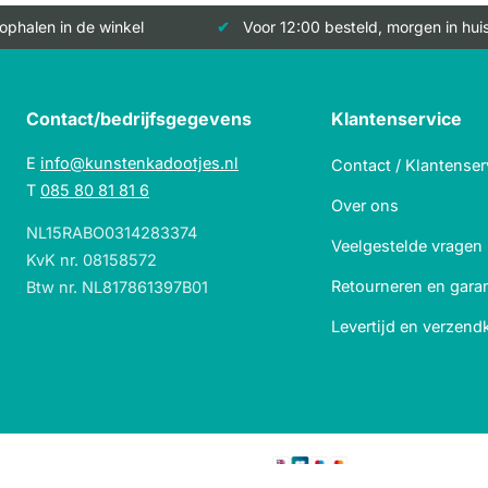
 ophalen in de winkel
Voor 12:00 besteld, morgen in hui
Contact/bedrijfsgegevens
Klantenservice
E
info@kunstenkadootjes.nl
Contact / Klantenser
T
085 80 81 81 6
Over ons
NL15RABO0314283374
Veelgestelde vragen
KvK nr. 08158572
Retourneren en garan
Btw nr. NL817861397B01
Levertijd en verzend
Veilig betalen met