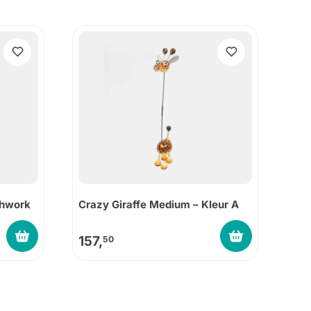
chwork
Crazy Giraffe Medium – Kleur A
157,
50