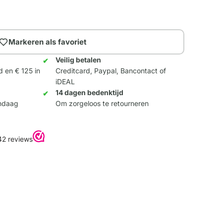
Markeren als favoriet
Veilig betalen
d en € 125 in
Creditcard, Paypal, Bancontact of
iDEAL
14 dagen bedenktijd
andaag
Om zorgeloos te retourneren