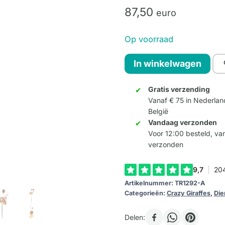
87,
50
euro
Op voorraad
Crazy
In winkelwagen
Giraffe
Small
Gratis verzending
Vanaf € 75 in Nederlan
-
België
Kleur
Vandaag verzonden
A
Voor 12:00 besteld, v
(zwarte
verzonden
nek)
aantal
Artikelnummer:
TR1292-A
Categorieën:
Crazy Giraffes
,
Die
Delen: