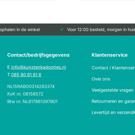
 ophalen in de winkel
Voor 12:00 besteld, morgen in hui
Contact/bedrijfsgegevens
Klantenservice
E
info@kunstenkadootjes.nl
Contact / Klantenser
T
085 80 81 81 6
Over ons
NL15RABO0314283374
Veelgestelde vragen
KvK nr. 08158572
Retourneren en garan
Btw nr. NL817861397B01
Levertijd en verzend