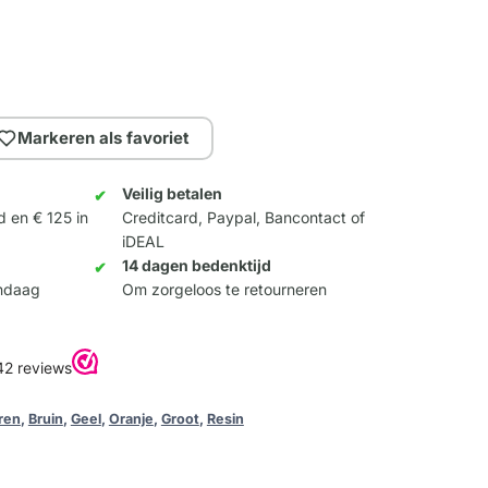
Markeren als favoriet
Veilig betalen
d en € 125 in
Creditcard, Paypal, Bancontact of
iDEAL
14 dagen bedenktijd
andaag
Om zorgeloos te retourneren
ren
,
Bruin
,
Geel
,
Oranje
,
Groot
,
Resin