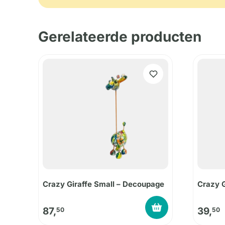
Gerelateerde producten
Crazy Giraffe Small – Decoupage
Crazy G
87,
39,
50
50