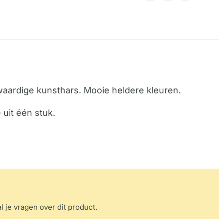
aardige kunsthars. Mooie heldere kleuren.
uit één stuk.
l je vragen over dit product.