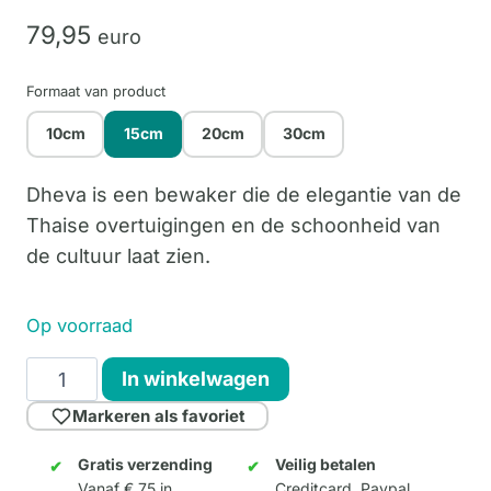
79,
95
euro
Formaat van product
10cm
15cm
20cm
30cm
Dheva is een bewaker die de elegantie van de
Thaise overtuigingen en de schoonheid van
de cultuur laat zien.
Op voorraad
Dheva
In winkelwagen
Ngen
Markeren als favoriet
15cm
aantal
Gratis verzending
Veilig betalen
Vanaf € 75 in
Creditcard, Paypal,