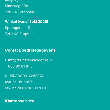
Marsweg 89A
7202 AT Zutphen
Winkel (vanaf 1 okt 2026)
Sprongstraat 5
7201 KS Zutphen
Contact/bedrijfsgegevens
E
info@kunstenkadootjes.nl
T
085 80 81 81 6
NL15RABO0314283374
KvK nr. 08158572
Btw nr. NL817861397B01
Klantenservice