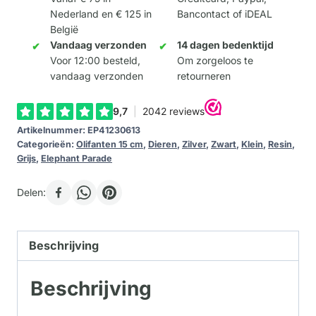
Nederland en € 125 in
Bancontact of iDEAL
België
Vandaag verzonden
14 dagen bedenktijd
Voor 12:00 besteld,
Om zorgeloos te
vandaag verzonden
retourneren
Artikelnummer:
EP41230613
Categorieën:
Olifanten 15 cm
,
Dieren
,
Zilver
,
Zwart
,
Klein
,
Resin
,
Grijs
,
Elephant Parade
Delen:
Beschrijving
Beschrijving