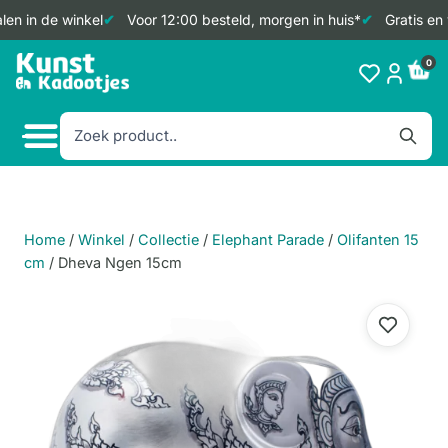
en in de winkel
Voor 12:00 besteld, morgen in huis*
Gratis en 
Doorgaan
0
naar
inhoud
Home
/
Winkel
/
Collectie
/
Elephant Parade
/
Olifanten 15
cm
/
Dheva Ngen 15cm