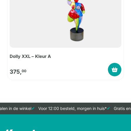
Dolly XXL – Kleur A
375,
00
len in de winkel
Voor 12:00 besteld, morgen in huis*
Gratis en