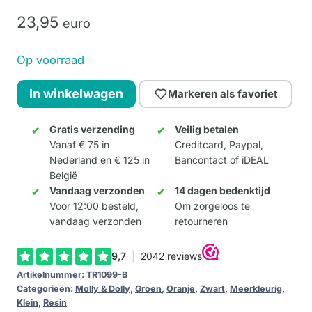
23,
95
euro
Op voorraad
Dolly
In winkelwagen
Markeren als favoriet
XS
-
Gratis verzending
Veilig betalen
Vanaf € 75 in
Creditcard, Paypal,
Kleur
Nederland en € 125 in
Bancontact of iDEAL
B
België
aantal
Vandaag verzonden
14 dagen bedenktijd
Voor 12:00 besteld,
Om zorgeloos te
vandaag verzonden
retourneren
Artikelnummer:
TR1099-B
Categorieën:
Molly & Dolly
,
Groen
,
Oranje
,
Zwart
,
Meerkleurig
,
Klein
,
Resin