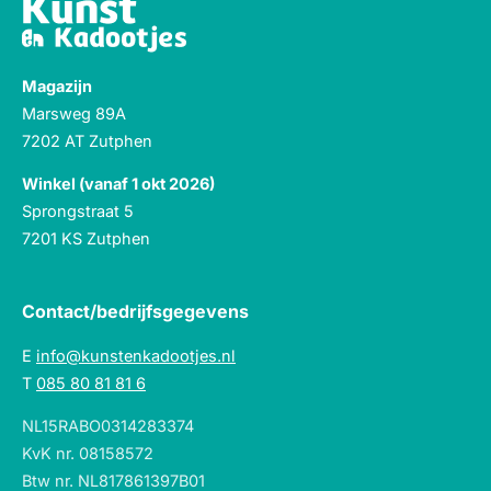
Magazijn
Marsweg 89A
7202 AT Zutphen
Winkel (vanaf 1 okt 2026)
Sprongstraat 5
7201 KS Zutphen
Contact/bedrijfsgegevens
E
info@kunstenkadootjes.nl
T
085 80 81 81 6
NL15RABO0314283374
KvK nr. 08158572
Btw nr. NL817861397B01