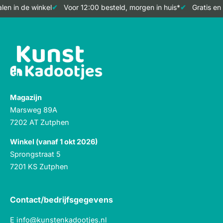
en in de winkel
Voor 12:00 besteld, morgen in huis*
Gratis en 
Magazijn
Marsweg 89A
7202 AT Zutphen
Winkel (vanaf 1 okt 2026)
Sprongstraat 5
7201 KS Zutphen
Contact/bedrijfsgegevens
E
info@kunstenkadootjes.nl