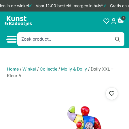
en in de winkel
Voor 12:00 besteld, morgen in huis*
Gratis en 
Doorgaan
0
naar
inhoud
Home
/
Winkel
/
Collectie
/
Molly & Dolly
/
Dolly XXL –
Kleur A