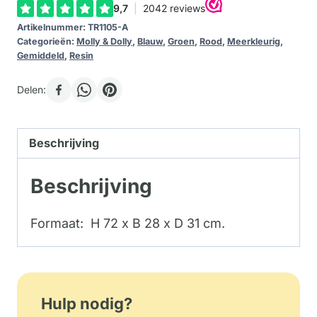
Artikelnummer:
TR1105-A
Categorieën:
Molly & Dolly
,
Blauw
,
Groen
,
Rood
,
Meerkleurig
,
Gemiddeld
,
Resin
Delen:
Beschrijving
Beschrijving
Formaat: H 72 x B 28 x D 31 cm.
Hulp nodig?