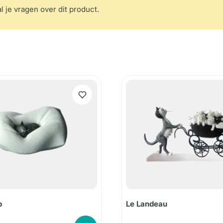
l je vragen over dit product.
p
Le Landeau