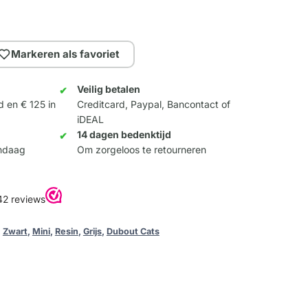
Markeren als favoriet
Veilig betalen
d en € 125 in
Creditcard, Paypal, Bancontact of
iDEAL
14 dagen bedenktijd
andaag
Om zorgeloos te retourneren
,
Zwart
,
Mini
,
Resin
,
Grijs
,
Dubout Cats