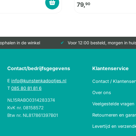
79,
90
 ophalen in de winkel
Voor 12:00 besteld, morgen in hui
Contact/bedrijfsgegevens
Klantenservice
E
info@kunstenkadootjes.nl
Contact / Klantenser
T
085 80 81 81 6
Over ons
NL15RABO0314283374
Veelgestelde vragen
KvK nr. 08158572
Retourneren en garan
Btw nr. NL817861397B01
Levertijd en verzend