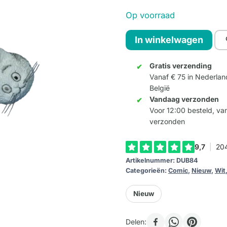
Op voorraad
Dubout
In winkelwagen
On
Joue
Gratis verzending
Vanaf € 75 in Nederlan
/
België
Let's
Vandaag verzonden
play
Voor 12:00 besteld, v
aantal
verzonden
Artikelnummer:
DUB84
Categorieën:
Comic
,
Nieuw
,
Wit
Nieuw
Delen: