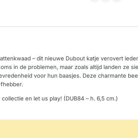
kattenkwaad – dit nieuwe Dubout katje verovert iede
s in de problemen, maar zoals altijd landen ze sier
 tevredenheid voor hun baasjes. Deze charmante beel
efhebber.
ollectie en let us play! (DUB84 – h. 6,5 cm.)