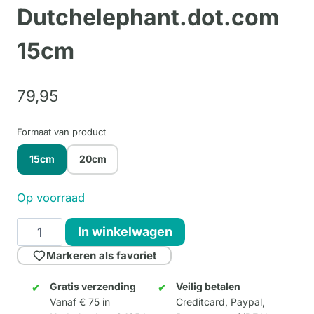
Dutchelephant.dot.com
15cm
79,
95
Formaat van product
15cm
20cm
Op voorraad
Dutchelephant.dot.com
In winkelwagen
15cm
Markeren als favoriet
aantal
Gratis verzending
Veilig betalen
Vanaf € 75 in
Creditcard, Paypal,