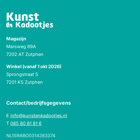
Magazijn
Marsweg 89A
7202 AT Zutphen
Winkel (vanaf 1 okt 2026)
Sprongstraat 5
7201 KS Zutphen
Contact/bedrijfsgegevens
E
info@kunstenkadootjes.nl
T
085 80 81 81 6
NL15RABO0314283374