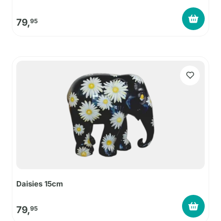
79,
95
Daisies 15cm
79,
95