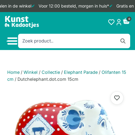
en in de winkel
Voor 12:00 besteld, morgen in huis*
Gratis en 
Doorgaan
0
naar
inhoud
Home
/
Winkel
/
Collectie
/
Elephant Parade
/
Olifanten 15
cm
/
Dutchelephant.dot.com 15cm