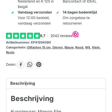
Nederland en € 125 in
Bancontact of iDEAL
België
Vandaag verzonden
14 dagen bedenktijd
Voor 12:00 besteld,
Om zorgeloos te
vandaag verzonden
retourneren
Artikelnummer:
EP41204580
Categorieën:
Olifanten 15 cm
,
Dieren
,
Blauw
,
Rood
,
Wit
,
Klein
,
Resin
Delen:
Beschrijving
Beschrijving
Kunstenaar: Manon Elie