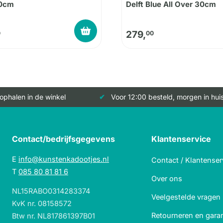
30cm
Delft Blue All Over 30cm
279,
0
00
 ophalen in de winkel
Voor 12:00 besteld, morgen in hui
Contact/bedrijfsgegevens
Klantenservice
E
info@kunstenkadootjes.nl
Contact / Klantenser
T
085 80 81 81 6
Over ons
NL15RABO0314283374
Veelgestelde vragen
KvK nr. 08158572
Retourneren en garan
Btw nr. NL817861397B01