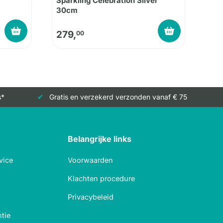
Sparkling Celebration Silver
30cm
279,
00
s*
Gratis en verzekerd verzonden vanaf € 75
Belangrijke links
vice
Voorwaarden
Klachten procedure
Privacybeleid
tie