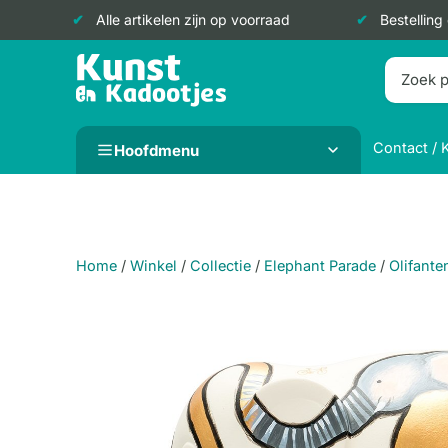
Alle artikelen zijn op voorraad
Bestelling
Doorgaan
naar
inhoud
Contact / 
Hoofdmenu
Home
/
Winkel
/
Collectie
/
Elephant Parade
/
Olifante