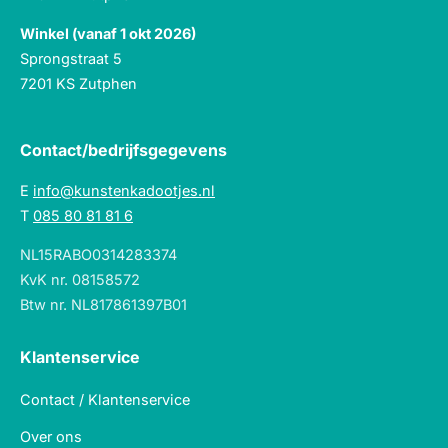
Winkel (vanaf 1 okt 2026)
Sprongstraat 5
7201 KS Zutphen
Contact/bedrijfsgegevens
E
info@kunstenkadootjes.nl
T
085 80 81 81 6
NL15RABO0314283374
KvK nr. 08158572
Btw nr. NL817861397B01
Klantenservice
Contact / Klantenservice
Over ons