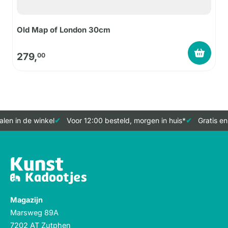
Old Map of London 30cm
279,
00
len in de winkel
Voor 12:00 besteld, morgen in huis*
Gratis en
Magazijn
Marsweg 89A
7202 AT Zutphen