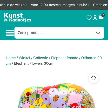
en in de winkel
Voor 12:00 besteld, morgen in huis*
Gratis en 
Doorgaan
0
naar
inhoud
Home
/
Winkel
/
Collectie
/
Elephant Parade
/
Olifanten 30
cm
/
Elephant Flowers 30cm