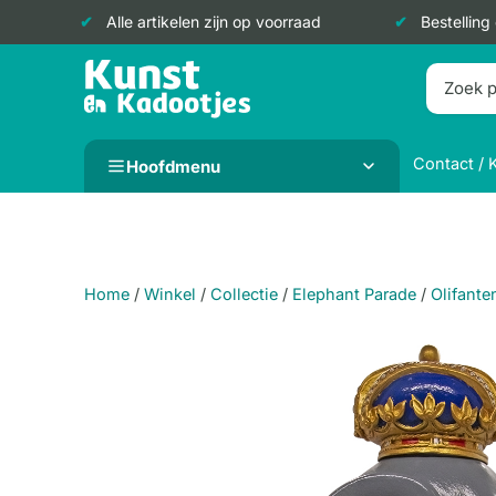
Alle artikelen zijn op voorraad
Bestelling
Doorgaan
naar
inhoud
Contact / 
Hoofdmenu
Home
/
Winkel
/
Collectie
/
Elephant Parade
/
Olifante