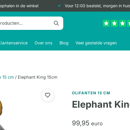
 ophalen in de winkel
Voor 12:00 besteld, morgen in hui
Klantenservice
Over ons
Blog
Veel gestelde vragen
n 15 cm
/
Elephant King 15cm
OLIFANTEN 15 CM
Elephant Ki
99,
95
euro