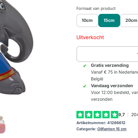
Formaat van product
10cm
15cm
20cm
Uitverkocht
Gratis verzending
Vanaf € 75 in Nederlan
België
Vandaag verzonden
Voor 12:00 besteld, v
verzonden
Artikelnummer:
41266612
Categorie:
Olifanten 15 cm