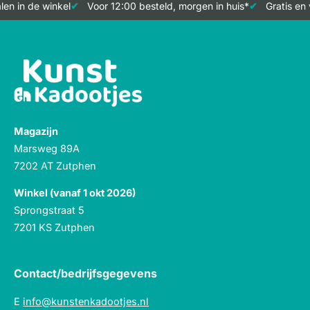
en in de winkel
Voor 12:00 besteld, morgen in huis*
Gratis en 
Magazijn
Marsweg 89A
7202 AT Zutphen
Winkel (vanaf 1 okt 2026)
Sprongstraat 5
7201 KS Zutphen
Contact/bedrijfsgegevens
E
info@kunstenkadootjes.nl