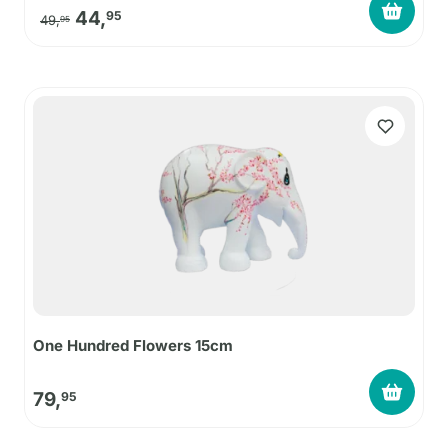
Oorspronkelijke prijs was: 49,95.
Huidige prijs is: 44,95.
44,
95
49,
95
One Hundred Flowers 15cm
79,
95