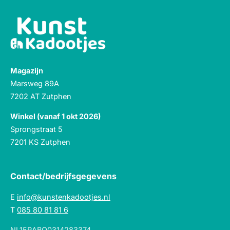
Magazijn
Marsweg 89A
7202 AT Zutphen
Winkel (vanaf 1 okt 2026)
Sprongstraat 5
7201 KS Zutphen
Contact/bedrijfsgegevens
E
info@kunstenkadootjes.nl
T
085 80 81 81 6
NL15RABO0314283374