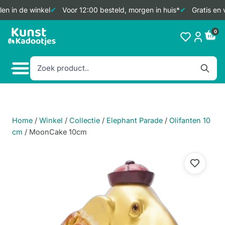
n in de winkel
Voor 12:00 besteld, morgen in huis*
Gratis en v
Doorgaan
0
naar
inhoud
Home
/
Winkel
/
Collectie
/
Elephant Parade
/
Olifanten 10
cm
/
MoonCake 10cm