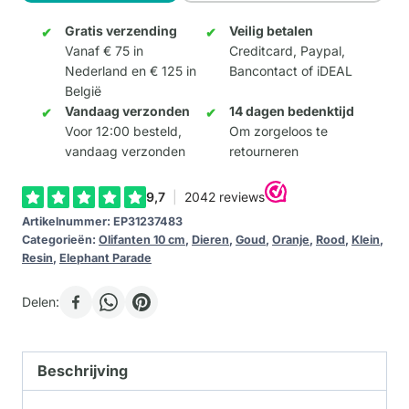
10cm
aantal
Gratis verzending
Veilig betalen
Vanaf € 75 in
Creditcard, Paypal,
Nederland en € 125 in
Bancontact of iDEAL
België
Vandaag verzonden
14 dagen bedenktijd
Voor 12:00 besteld,
Om zorgeloos te
vandaag verzonden
retourneren
Artikelnummer:
EP31237483
Categorieën:
Olifanten 10 cm
,
Dieren
,
Goud
,
Oranje
,
Rood
,
Klein
,
Resin
,
Elephant Parade
Delen:
Beschrijving