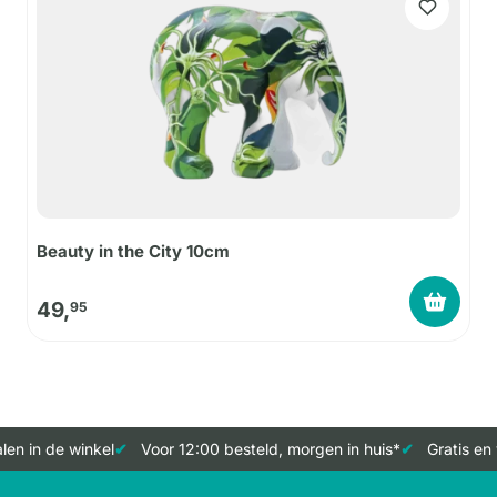
Beauty in the City 10cm
49,
95
en in de winkel
Voor 12:00 besteld, morgen in huis*
Gratis en 