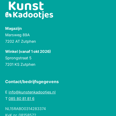
Magazijn
Marsweg 89A
7202 AT Zutphen
Winkel (vanaf 1 okt 2026)
Sprongstraat 5
7201 KS Zutphen
Contact/bedrijfsgegevens
E
info@kunstenkadootjes.nl
T
085 80 81 81 6
NL15RABO0314283374
KvK nr. 08158572