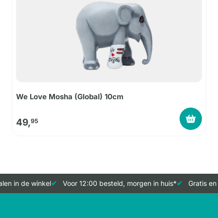
We Love Mosha (Global) 10cm
49,
95
en in de winkel
Voor 12:00 besteld, morgen in huis*
Gratis en 