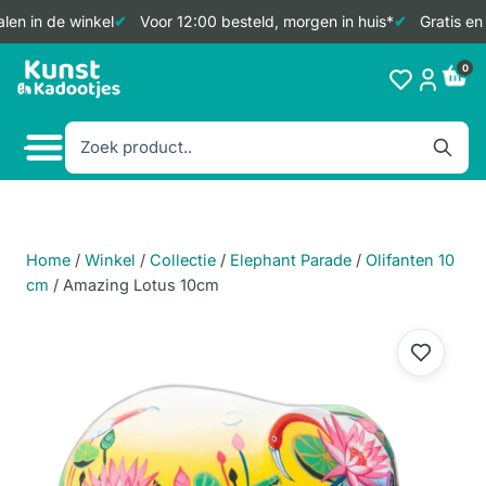
en in de winkel
Voor 12:00 besteld, morgen in huis*
Gratis en 
Doorgaan
0
naar
inhoud
Home
/
Winkel
/
Collectie
/
Elephant Parade
/
Olifanten 10
cm
/
Amazing Lotus 10cm