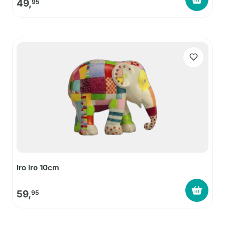
49,
95
Iro Iro 10cm
59,
95