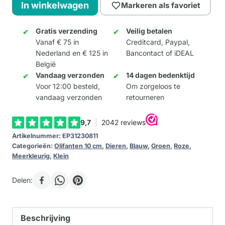
Amazing
In winkelwagen
Markeren als favoriet
Lotus
10cm
Gratis verzending
Veilig betalen
Vanaf € 75 in
Creditcard, Paypal,
aantal
Nederland en € 125 in
Bancontact of iDEAL
België
Vandaag verzonden
14 dagen bedenktijd
Voor 12:00 besteld,
Om zorgeloos te
vandaag verzonden
retourneren
Artikelnummer:
EP31230811
Categorieën:
Olifanten 10 cm
,
Dieren
,
Blauw
,
Groen
,
Roze
,
Meerkleurig
,
Klein
Delen:
Beschrijving