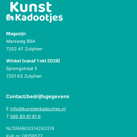
Magazijn
Marsweg 89A
7202 AT Zutphen
Winkel (vanaf 1 okt 2026)
Sprongstraat 5
7201 KS Zutphen
Contact/bedrijfsgegevens
E
info@kunstenkadootjes.nl
T
085 80 81 81 6
NL15RABO0314283374
KvK nr. 08158572