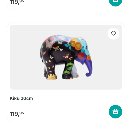
119,
95
Kiku 20cm
119,
95