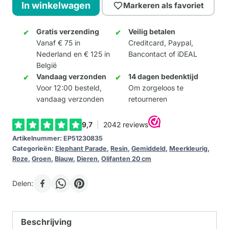
Amazing
In winkelwagen
Markeren als favoriet
Lotus
20cm
Gratis verzending
Veilig betalen
Vanaf € 75 in
Creditcard, Paypal,
aantal
Nederland en € 125 in
Bancontact of iDEAL
België
Vandaag verzonden
14 dagen bedenktijd
Voor 12:00 besteld,
Om zorgeloos te
vandaag verzonden
retourneren
Artikelnummer:
EP51230835
Categorieën:
Elephant Parade
,
Resin
,
Gemiddeld
,
Meerkleurig
,
Roze
,
Groen
,
Blauw
,
Dieren
,
Olifanten 20 cm
Delen:
Beschrijving