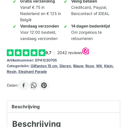
aantal
Gratis verzending
Veilig betalen
Vanaf € 75 in
Creditcard, Paypal,
Nederland en € 125 in
Bancontact of iDEAL
België
Vandaag verzonden
14 dagen bedenktijd
Voor 12:00 besteld,
Om zorgeloos te
vandaag verzonden
retourneren
Artikelnummer:
EP41230705
Categorieën:
Olifanten 15 cm
,
Dieren
,
Blauw
,
Roze
,
Wit
,
Klein
,
Resin
,
Elephant Parade
Delen:
Beschrijving
Beschrijving