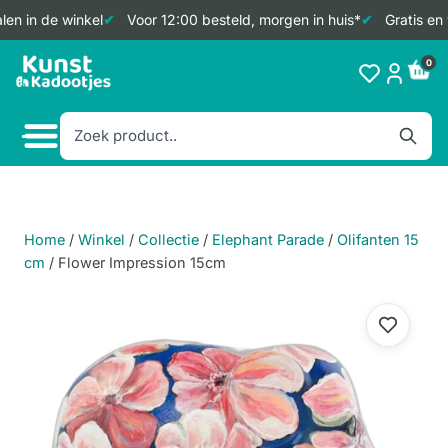
en in de winkel
Voor 12:00 besteld, morgen in huis*
Gratis en 
Doorgaan
0
naar
inhoud
Home
/
Winkel
/
Collectie
/
Elephant Parade
/
Olifanten 15
cm
/
Flower Impression 15cm