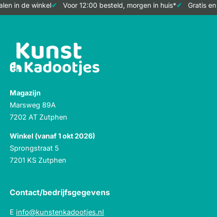
en in de winkel
Voor 12:00 besteld, morgen in huis*
Gratis en 
Magazijn
Marsweg 89A
7202 AT Zutphen
Winkel (vanaf 1 okt 2026)
Sprongstraat 5
7201 KS Zutphen
Contact/bedrijfsgegevens
E
info@kunstenkadootjes.nl