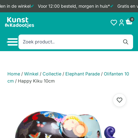
n in de winkel
Voor 12:00 besteld, morgen in huis*
Gratis en v
Doorgaan
0
naar
inhoud
Home
/
Winkel
/
Collectie
/
Elephant Parade
/
Olifanten 10
cm
/
Happy Kiku 10cm