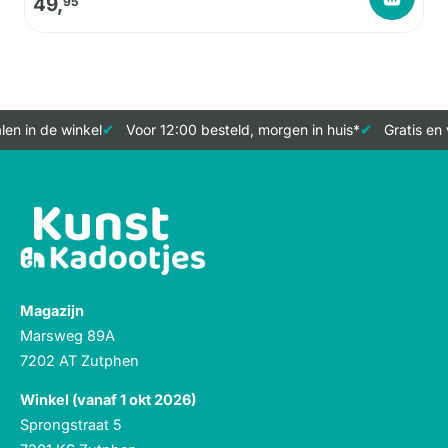
49,
95
n in de winkel
Voor 12:00 besteld, morgen in huis*
Gratis en 
Magazijn
Marsweg 89A
7202 AT Zutphen
Winkel (vanaf 1 okt 2026)
Sprongstraat 5