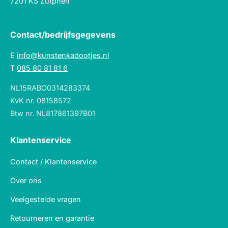
7201 KS Zutphen
Contact/bedrijfsgegevens
E
info@kunstenkadootjes.nl
T
085 80 81 81 6
NL15RABO0314283374
KvK nr. 08158572
Btw nr. NL817861397B01
Klantenservice
Contact / Klantenservice
Over ons
Veelgestelde vragen
Retourneren en garantie