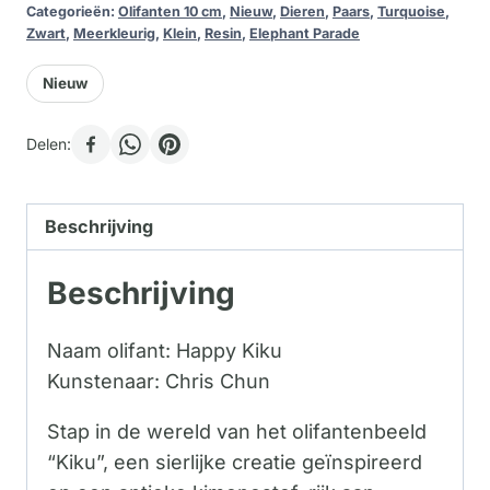
Categorieën:
Olifanten 10 cm
,
Nieuw
,
Dieren
,
Paars
,
Turquoise
,
Zwart
,
Meerkleurig
,
Klein
,
Resin
,
Elephant Parade
Nieuw
Delen:
Beschrijving
Beschrijving
Naam olifant: Happy Kiku
Kunstenaar: Chris Chun
Stap in de wereld van het olifantenbeeld
“Kiku”, een sierlijke creatie geïnspireerd