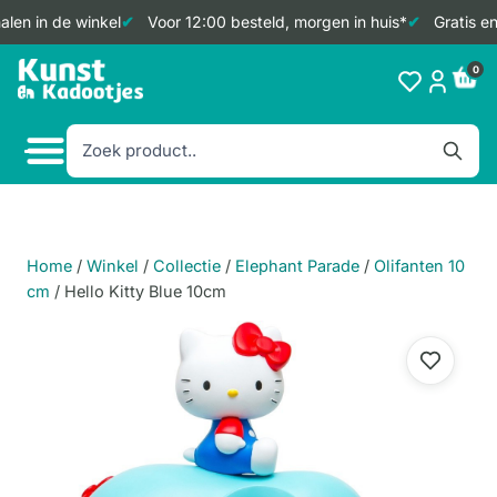
len in de winkel
Voor 12:00 besteld, morgen in huis*
Gratis en
Doorgaan
0
naar
inhoud
Home
/
Winkel
/
Collectie
/
Elephant Parade
/
Olifanten 10
cm
/
Hello Kitty Blue 10cm