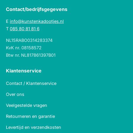
Contact/bedrijfsgegevens
E
info@kunstenkadootjes.nl
T
085 80 81 81 6
NL15RABO0314283374
KvK nr. 08158572
Btw nr. NL817861397B01
Klantenservice
Contact / Klantenservice
Over ons
Veelgestelde vragen
Retourneren en garantie
Levertijd en verzendkosten