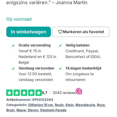
enigszins variëren.” – Joanna Martin
Op voorraad
Blossom
In winkelwagen
Markeren als favoriet
and
Birds
Gratis verzending
Veilig betalen
Vanaf € 75 in
Creditcard, Paypal,
10cm
Nederland en € 125 in
Bancontact of iDEAL
aantal
België
Vandaag verzonden
14 dagen bedenktijd
Voor 12:00 besteld,
Om zorgeloos te
vandaag verzonden
retourneren
Artikelnummer:
EP54123344
Categorieën:
Olifanten 10 cm
,
Resin
,
Klein
,
Meerkleurig
,
Roze
,
Bruin
,
Blauw
,
Dieren
,
Elephant Parade