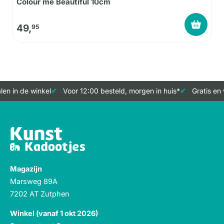
Colour me Beautiful 10cm
49,
95
en in de winkel
Voor 12:00 besteld, morgen in huis*
Gratis en 
Magazijn
Marsweg 89A
7202 AT Zutphen
Winkel (vanaf 1 okt 2026)