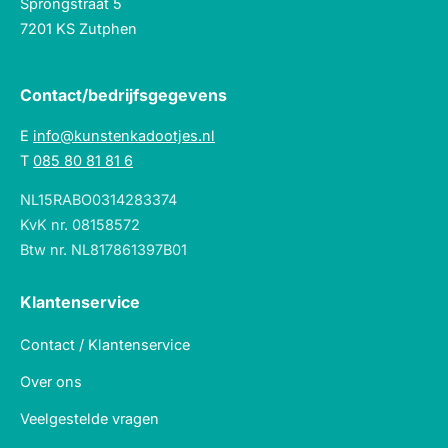
Sprongstraat 5
7201 KS Zutphen
Contact/bedrijfsgegevens
E
info@kunstenkadootjes.nl
T
085 80 81 81 6
NL15RABO0314283374
KvK nr. 08158572
Btw nr. NL817861397B01
Klantenservice
Contact / Klantenservice
Over ons
Veelgestelde vragen