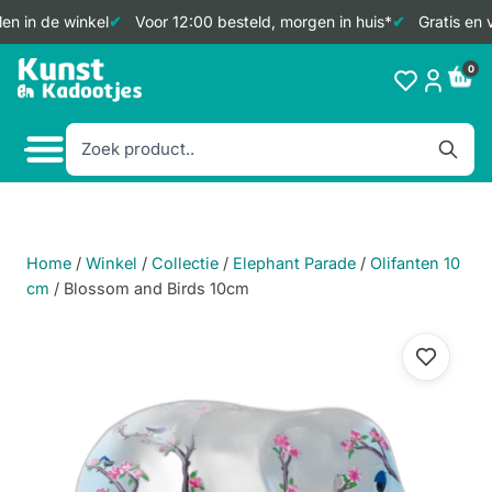
n in de winkel
Voor 12:00 besteld, morgen in huis*
Gratis en v
Doorgaan
0
naar
inhoud
Home
/
Winkel
/
Collectie
/
Elephant Parade
/
Olifanten 10
cm
/
Blossom and Birds 10cm