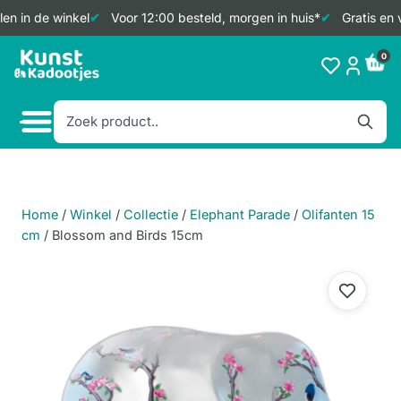
n in de winkel
Voor 12:00 besteld, morgen in huis*
Gratis en v
Doorgaan
0
naar
inhoud
Home
/
Winkel
/
Collectie
/
Elephant Parade
/
Olifanten 15
cm
/
Blossom and Birds 15cm