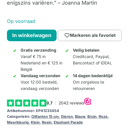
enigszins variëren.” – Joanna Martin
Op voorraad
Blossom
In winkelwagen
Markeren als favoriet
and
Birds
Gratis verzending
Veilig betalen
Vanaf € 75 in
Creditcard, Paypal,
15cm
Nederland en € 125 in
Bancontact of iDEAL
aantal
België
Vandaag verzonden
14 dagen bedenktijd
Voor 12:00 besteld,
Om zorgeloos te
vandaag verzonden
retourneren
Artikelnummer:
EP41233454
Categorieën:
Olifanten 15 cm
,
Dieren
,
Blauw
,
Bruin
,
Roze
,
Meerkleurig
,
Klein
,
Resin
,
Elephant Parade