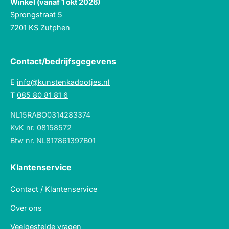
Winkel (vanaf 1 okt 2026)
Sprongstraat 5
7201 KS Zutphen
Contact/bedrijfsgegevens
E
info@kunstenkadootjes.nl
T
085 80 81 81 6
NL15RABO0314283374
KvK nr. 08158572
Btw nr. NL817861397B01
Klantenservice
Contact / Klantenservice
Over ons
Veelgestelde vragen