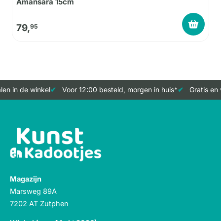
Amansara 15cm
79,
95
en in de winkel
Voor 12:00 besteld, morgen in huis*
Gratis en 
Magazijn
Marsweg 89A
7202 AT Zutphen