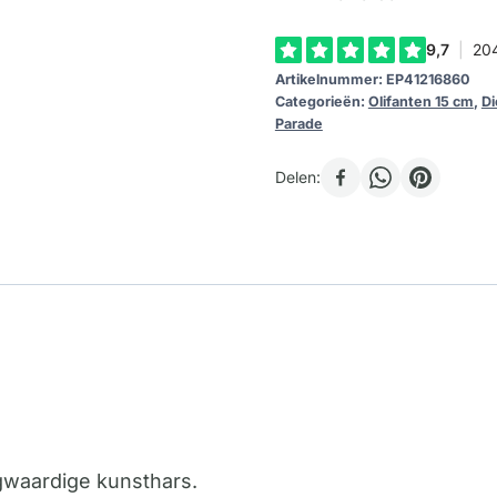
full
Moon
Artikelnummer:
EP41216860
15cm
Categorieën:
Olifanten 15 cm
,
Di
aantal
Parade
Delen:
ogwaardige kunsthars.