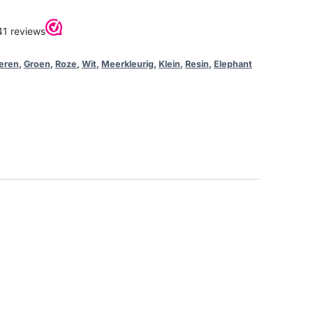
eren
,
Groen
,
Roze
,
Wit
,
Meerkleurig
,
Klein
,
Resin
,
Elephant