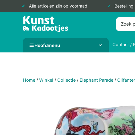
Alle artikelen zijn op voorraad
Bestelling
Doorgaan
naar
inhoud
Contact / 
Hoofdmenu
Home
/
Winkel
/
Collectie
/
Elephant Parade
/
Olifante