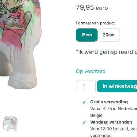
79,
95
euro
Formaat van product
15cm
20cm
“Ik werd geïnspireerd d
Op voorraad
He
In winkelwa
Who
Walks
Gratis verzending
Vanaf € 75 in Nederlan
with
België
Silver
Vandaag verzonden
on
Voor 12:00 besteld, v
the
verzonden