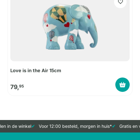
Love is in the Air 15cm
79,
95
n in de winkel
Voor 12:00 besteld, morgen in huis*
Gratis en v