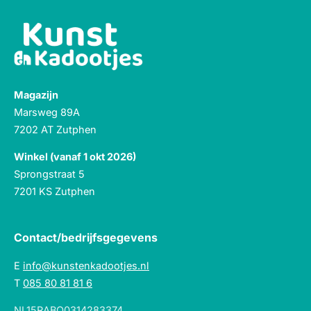
Magazijn
Marsweg 89A
7202 AT Zutphen
Winkel (vanaf 1 okt 2026)
Sprongstraat 5
7201 KS Zutphen
Contact/bedrijfsgegevens
E
info@kunstenkadootjes.nl
T
085 80 81 81 6
NL15RABO0314283374