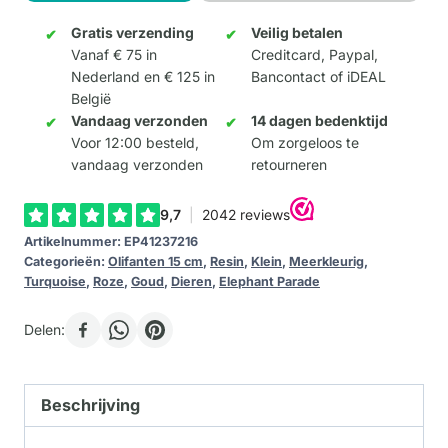
15cm
aantal
Gratis verzending
Veilig betalen
Vanaf € 75 in
Creditcard, Paypal,
Nederland en € 125 in
Bancontact of iDEAL
België
Vandaag verzonden
14 dagen bedenktijd
Voor 12:00 besteld,
Om zorgeloos te
vandaag verzonden
retourneren
Artikelnummer:
EP41237216
Categorieën:
Olifanten 15 cm
,
Resin
,
Klein
,
Meerkleurig
,
Turquoise
,
Roze
,
Goud
,
Dieren
,
Elephant Parade
Delen:
Beschrijving