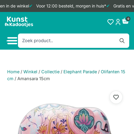
n in de winkel
Voor 12:00 besteld, morgen in huis*
Gratis en v
Doorgaan
0
naar
inhoud
Home
/
Winkel
/
Collectie
/
Elephant Parade
/
Olifanten 15
cm
/
Amansara 15cm