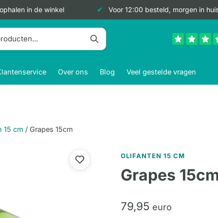
 ophalen in de winkel
Voor 12:00 besteld, morgen in hui
Klantenservice
Over ons
Blog
Veel gestelde vragen
n 15 cm
/
Grapes 15cm
OLIFANTEN 15 CM
Grapes 15c
79,
95
euro