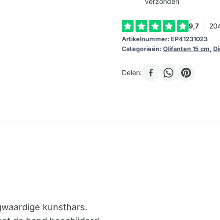
verzonden
Artikelnummer:
EP41231023
Categorieën:
Olifanten 15 cm
,
Di
Delen:
ogwaardige kunsthars.