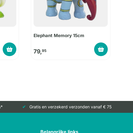
Elephant Memory 15cm
79,
95
s*
Gratis en verzekerd verzonden vanaf € 75
Belangrijke links