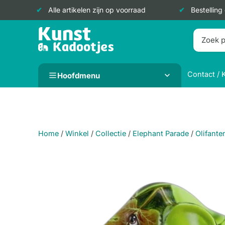
Alle artikelen zijn op voorraad
Bestelling
Doorgaan
naar
inhoud
Contact / 
Hoofdmenu
Home
/
Winkel
/
Collectie
/
Elephant Parade
/
Olifante