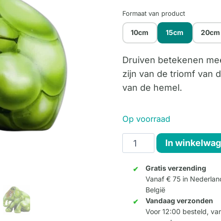
Formaat van product
10cm
15cm
20cm
Druiven betekenen mee
zijn van de triomf van
van de hemel.
Op voorraad
Grapes
In winkelwa
15cm
aantal
Gratis verzending
Vanaf € 75 in Nederlan
België
Vandaag verzonden
Voor 12:00 besteld, v