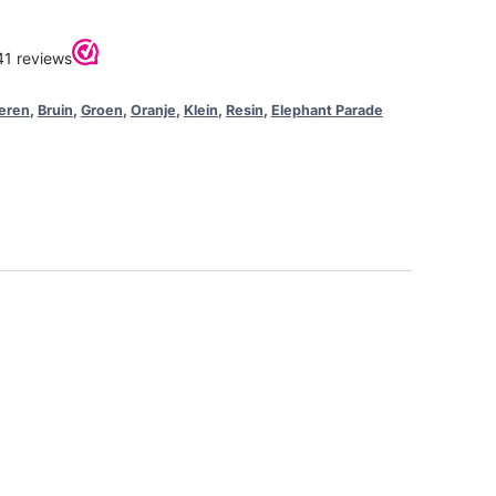
eren
,
Bruin
,
Groen
,
Oranje
,
Klein
,
Resin
,
Elephant Parade