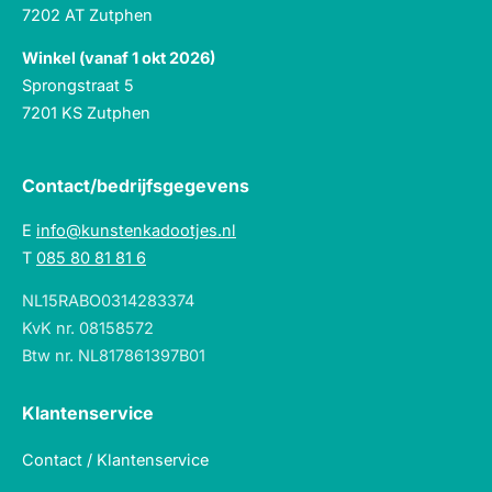
7202 AT Zutphen
Winkel (vanaf 1 okt 2026)
Sprongstraat 5
7201 KS Zutphen
Contact/bedrijfsgegevens
E
info@kunstenkadootjes.nl
T
085 80 81 81 6
NL15RABO0314283374
KvK nr. 08158572
Btw nr. NL817861397B01
Klantenservice
Contact / Klantenservice