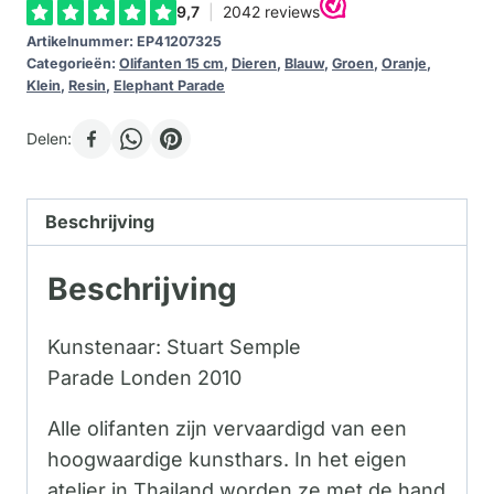
Artikelnummer:
EP41207325
Categorieën:
Olifanten 15 cm
,
Dieren
,
Blauw
,
Groen
,
Oranje
,
Klein
,
Resin
,
Elephant Parade
Delen:
Beschrijving
Beschrijving
Kunstenaar: Stuart Semple
Parade Londen 2010
Alle olifanten zijn vervaardigd van een
hoogwaardige kunsthars. In het eigen
atelier in Thailand worden ze met de hand