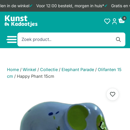
en in de winkel
Voor 12:00 besteld, morgen in huis*
Gratis en 
Doorgaan
0
naar
inhoud
Home
/
Winkel
/
Collectie
/
Elephant Parade
/
Olifanten 15
cm
/
Happy Phant 15cm