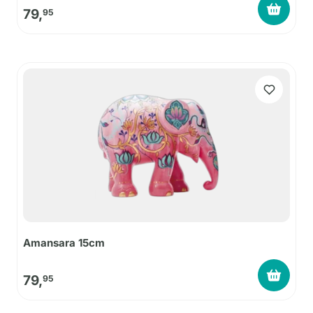
79,
95
Amansara 15cm
79,
95