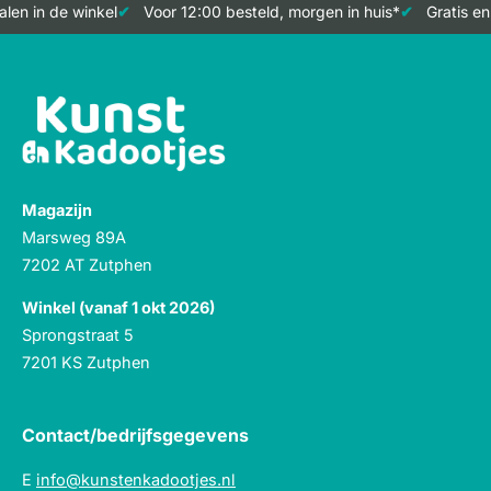
en in de winkel
Voor 12:00 besteld, morgen in huis*
Gratis en
Magazijn
Marsweg 89A
7202 AT Zutphen
Winkel (vanaf 1 okt 2026)
Sprongstraat 5
7201 KS Zutphen
Contact/bedrijfsgegevens
E
info@kunstenkadootjes.nl