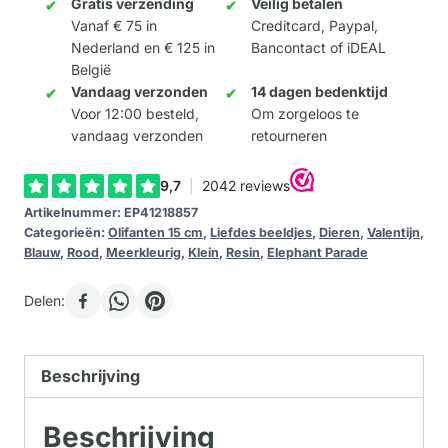
the
Gratis verzending
Veilig betalen
Vanaf € 75 in
Creditcard, Paypal,
Air
Nederland en € 125 in
Bancontact of iDEAL
15cm
België
aantal
Vandaag verzonden
14 dagen bedenktijd
Voor 12:00 besteld,
Om zorgeloos te
vandaag verzonden
retourneren
Artikelnummer:
EP41218857
Categorieën:
Olifanten 15 cm
,
Liefdes beeldjes
,
Dieren
,
Valentijn
,
Blauw
,
Rood
,
Meerkleurig
,
Klein
,
Resin
,
Elephant Parade
Delen:
Beschrijving
Beschrijving