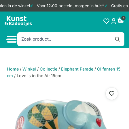
en in de winkel
Voor 12:00 besteld, morgen in huis*
Gratis en 
Doorgaan
0
naar
inhoud
Home
/
Winkel
/
Collectie
/
Elephant Parade
/
Olifanten 15
cm
/
Love is in the Air 15cm