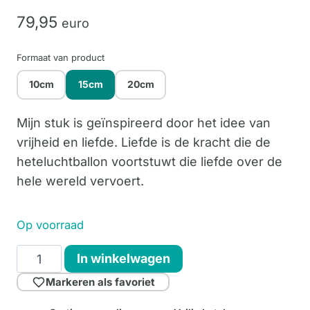
79,
95
euro
Formaat van product
10cm
15cm
20cm
Mijn stuk is geïnspireerd door het idee van
vrijheid en liefde. Liefde is de kracht die de
heteluchtballon voortstuwt die liefde over de
hele wereld vervoert.
Op voorraad
Love
In winkelwagen
is
Markeren als favoriet
in