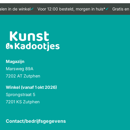
en in de winkel
Voor 12:00 besteld, morgen in huis*
Gratis en 
Magazijn
Marsweg 89A
7202 AT Zutphen
Winkel (vanaf 1 okt 2026)
Sprongstraat 5
7201 KS Zutphen
Contact/bedrijfsgegevens