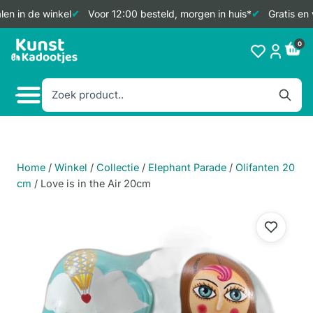
en in de winkel
Voor 12:00 besteld, morgen in huis*
Gratis en 
Doorgaan
0
naar
inhoud
Home
/
Winkel
/
Collectie
/
Elephant Parade
/
Olifanten 20
cm
/
Love is in the Air 20cm