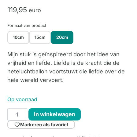
119,
95
euro
Formaat van product
10cm
15cm
20cm
Mijn stuk is geïnspireerd door het idee van
vrijheid en liefde. Liefde is de kracht die de
heteluchtballon voortstuwt die liefde over de
hele wereld vervoert.
Op voorraad
Love
In winkelwagen
is
Markeren als favoriet
in