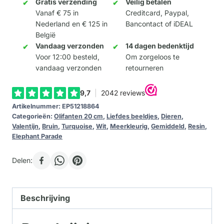
the
Gratis verzending
Veilig betalen
Vanaf € 75 in
Creditcard, Paypal,
Air
Nederland en € 125 in
Bancontact of iDEAL
20cm
België
aantal
Vandaag verzonden
14 dagen bedenktijd
Voor 12:00 besteld,
Om zorgeloos te
vandaag verzonden
retourneren
Artikelnummer:
EP51218864
Categorieën:
Olifanten 20 cm
,
Liefdes beeldjes
,
Dieren
,
Valentijn
,
Bruin
,
Turquoise
,
Wit
,
Meerkleurig
,
Gemiddeld
,
Resin
,
Elephant Parade
Delen:
Beschrijving