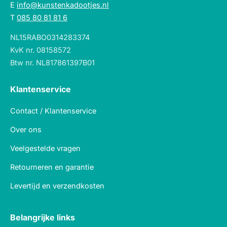
E
info@kunstenkadootjes.nl
T
085 80 81 81 6
NL15RABO0314283374
KvK nr. 08158572
Btw nr. NL817861397B01
Klantenservice
Contact / Klantenservice
Over ons
Veelgestelde vragen
Retourneren en garantie
Levertijd en verzendkosten
Belangrijke links