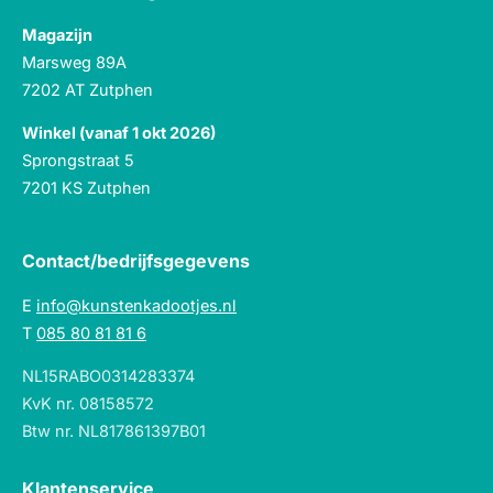
Magazijn
Marsweg 89A
7202 AT Zutphen
Winkel (vanaf 1 okt 2026)
Sprongstraat 5
7201 KS Zutphen
Contact/bedrijfsgegevens
E
info@kunstenkadootjes.nl
T
085 80 81 81 6
NL15RABO0314283374
KvK nr. 08158572
Btw nr. NL817861397B01
Klantenservice