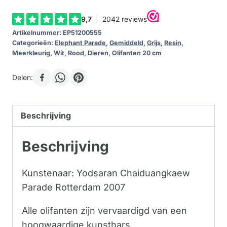
Artikelnummer:
EP51200555
Categorieën:
Elephant Parade
,
Gemiddeld
,
Grijs
,
Resin
,
Meerkleurig
,
Wit
,
Rood
,
Dieren
,
Olifanten 20 cm
Delen:
Beschrijving
Beschrijving
Kunstenaar: Yodsaran Chaiduangkaew
Parade Rotterdam 2007
Alle olifanten zijn vervaardigd van een
hoogwaardige kunsthars.