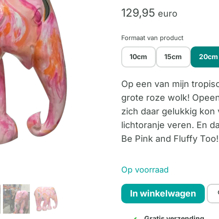
129,
95
euro
Formaat van product
10cm
15cm
20cm
Op een van mijn tropisc
grote roze wolk! Opeen
zich daar gelukkig kon 
lichtoranje veren. En 
Be Pink and Fluffy Too!
Op voorraad
I
In winkelwagen
want
to
Gratis verzending