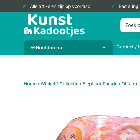
Alle artikelen zijn op voorraad
Bestelling
Doorgaan
naar
inhoud
Contact / 
Hoofdmenu
Home
/
Winkel
/
Collectie
/
Elephant Parade
/
Olifante