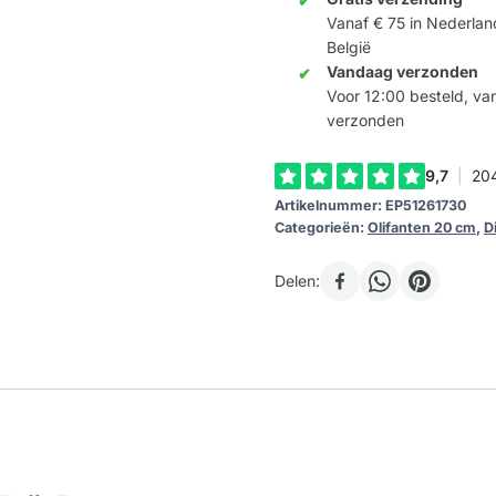
Vanaf € 75 in Nederlan
Be
België
pink
Vandaag verzonden
and
Voor 12:00 besteld, v
Fluffy
verzonden
Too
20cm
Artikelnummer:
EP51261730
aantal
Categorieën:
Olifanten 20 cm
,
D
Delen: