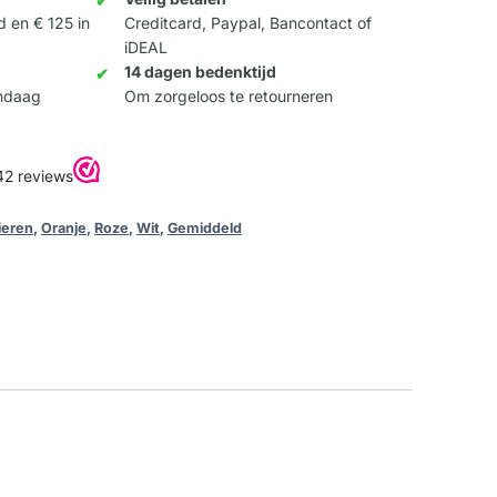
d en € 125 in
Creditcard, Paypal, Bancontact of
iDEAL
14 dagen bedenktijd
andaag
Om zorgeloos te retourneren
ieren
,
Oranje
,
Roze
,
Wit
,
Gemiddeld