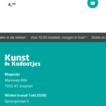
4,
95
len in de winkel
Voor 12:00 besteld, morgen in huis*
Gratis en
Magazijn
Marsweg 89A
7202 AT Zutphen
Winkel (vanaf 1 okt 2026)
Sprongstraat 5