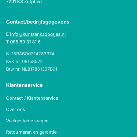
7201 KS Zutphen
Contact/bedrijfsgegevens
E
info@kunstenkadootjes.nl
T
085 80 81 81 6
NL15RABO0314283374
KvK nr. 08158572
Btw nr. NL817861397B01
Klantenservice
Contact / Klantenservice
Over ons
Veelgestelde vragen
Retourneren en garantie