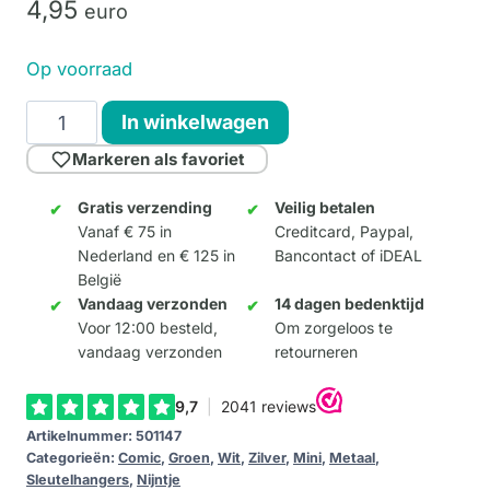
4,
95
euro
Op voorraad
Keychain
In winkelwagen
Joost
Markeren als favoriet
Swarte
aantal
Gratis verzending
Veilig betalen
Vanaf € 75 in
Creditcard, Paypal,
Nederland en € 125 in
Bancontact of iDEAL
België
Vandaag verzonden
14 dagen bedenktijd
Voor 12:00 besteld,
Om zorgeloos te
vandaag verzonden
retourneren
Artikelnummer:
501147
Categorieën:
Comic
,
Groen
,
Wit
,
Zilver
,
Mini
,
Metaal
,
Sleutelhangers
,
Nijntje