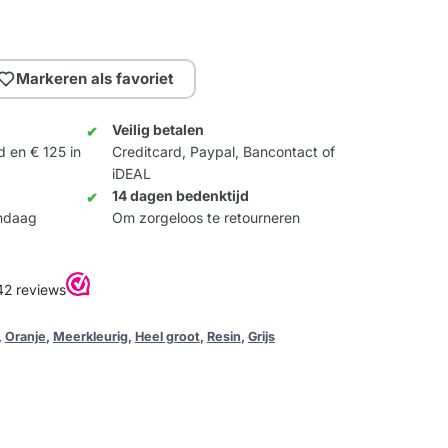
Markeren als favoriet
Veilig betalen
d en € 125 in
Creditcard, Paypal, Bancontact of
iDEAL
14 dagen bedenktijd
andaag
Om zorgeloos te retourneren
,
Oranje
,
Meerkleurig
,
Heel groot
,
Resin
,
Grijs