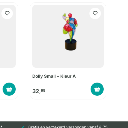
Dolly Small – Kleur A
32,
95
s*
Gratis en verzekerd verzonden vanaf € 75