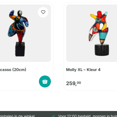
icasso (20cm)
Molly XL – Kleur 4
259,
00
 ophalen in de winkel
Voor 12:00 besteld, morgen in hui