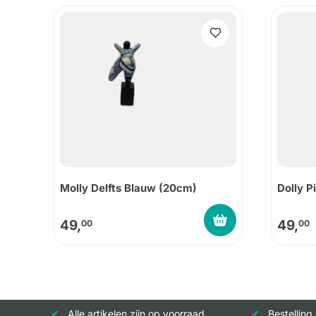
Molly Delfts Blauw (20cm)
Dolly P
49,
49,
00
00
Alle artikelen zijn op voorraad
Bestelling