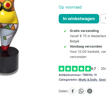
Op voorraad
Molly
In winkelwagen
XL
-
Gratis verzending
Vanaf € 75 in Nederlan
Kleur
België
11
Vandaag verzonden
aantal
Voor 12:00 besteld, v
verzonden
Artikelnummer:
TR91XL-11
Categorieën:
Molly & Dolly
,
Geel
Delen: