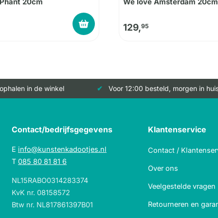
 Phant 20cm
We love Amsterdam 20cm
129,
95
 ophalen in de winkel
Voor 12:00 besteld, morgen in hui
Contact/bedrijfsgegevens
Klantenservice
E
info@kunstenkadootjes.nl
Contact / Klantenser
T
085 80 81 81 6
Over ons
NL15RABO0314283374
Veelgestelde vragen
KvK nr. 08158572
Retourneren en garan
Btw nr. NL817861397B01