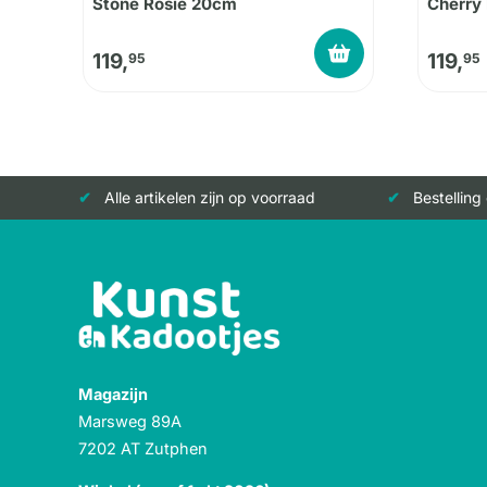
Stone Rosie 20cm
Cherry
119,
119,
95
95
Alle artikelen zijn op voorraad
Bestelling
Magazijn
Marsweg 89A
7202 AT Zutphen