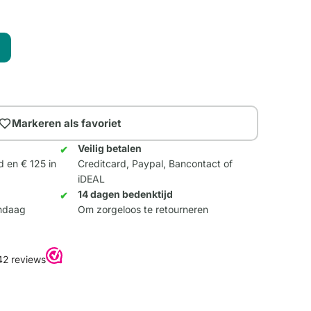
Markeren als favoriet
Veilig betalen
d en € 125 in
Creditcard, Paypal, Bancontact of
iDEAL
14 dagen bedenktijd
andaag
Om zorgeloos te retourneren