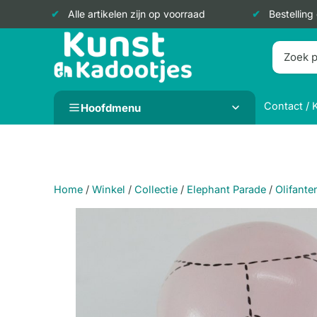
Alle artikelen zijn op voorraad
Bestelling
Doorgaan
naar
inhoud
Contact / 
Hoofdmenu
Home
/
Winkel
/
Collectie
/
Elephant Parade
/
Olifante