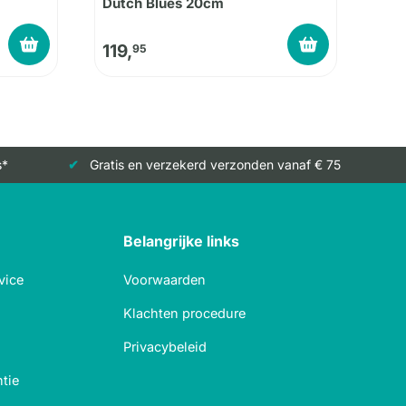
Dutch Blues 20cm
119,
95
s*
Gratis en verzekerd verzonden vanaf € 75
Belangrijke links
vice
Voorwaarden
Klachten procedure
Privacybeleid
tie