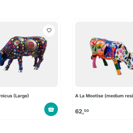
nicus (Large)
A La Mootise (medium resi
62,
50