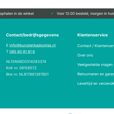
 ophalen in de winkel
Voor 12:00 besteld, morgen in hui
Contact/bedrijfsgegevens
Klantenservice
E
info@kunstenkadootjes.nl
Contact / Klantenser
T
085 80 81 81 6
Over ons
NL15RABO0314283374
Veelgestelde vragen
KvK nr. 08158572
Retourneren en garan
Btw nr. NL817861397B01
Levertijd en verzend