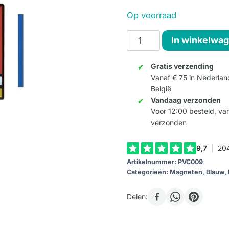
Op voorraad
Mondriaan
In winkelwa
PVC
Magneet
Gratis verzending
Vanaf € 75 in Nederlan
aantal
België
Vandaag verzonden
Voor 12:00 besteld, v
verzonden
Artikelnummer:
PVC009
Categorieën:
Magneten
,
Blauw
,
Delen: