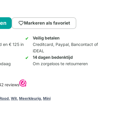
gen
Markeren als favoriet
Veilig betalen
d en € 125 in
Creditcard, Paypal, Bancontact of
iDEAL
14 dagen bedenktijd
andaag
Om zorgeloos te retourneren
Rood
,
Wit
,
Meerkleurig
,
Mini