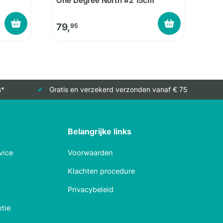
One Degree North #2 15cm
79,
95
s*
Gratis en verzekerd verzonden vanaf € 75
Belangrijke links
vice
Voorwaarden
Klachten procedure
Privacybeleid
tie