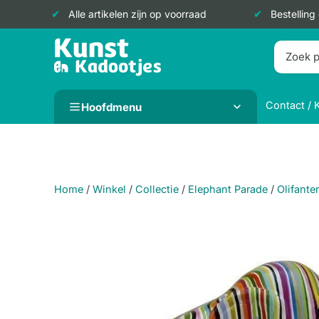
Alle artikelen zijn op voorraad
Bestelling
Doorgaan
naar
inhoud
Contact / 
Hoofdmenu
Home
/
Winkel
/
Collectie
/
Elephant Parade
/
Olifante