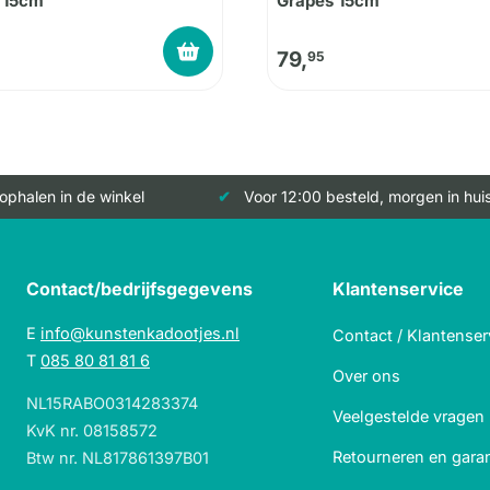
s 15cm
Grapes 15cm
79,
95
 ophalen in de winkel
Voor 12:00 besteld, morgen in hui
Contact/bedrijfsgegevens
Klantenservice
E
info@kunstenkadootjes.nl
Contact / Klantenser
T
085 80 81 81 6
Over ons
NL15RABO0314283374
Veelgestelde vragen
KvK nr. 08158572
Retourneren en garan
Btw nr. NL817861397B01