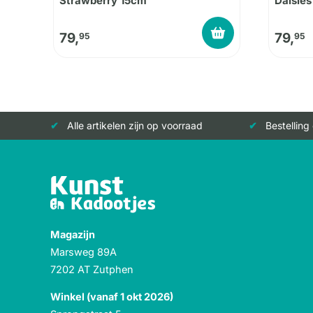
Strawberry 15cm
Daisie
79,
79,
95
95
Alle artikelen zijn op voorraad
Bestelling
Magazijn
Marsweg 89A
7202 AT Zutphen
Winkel (vanaf 1 okt 2026)