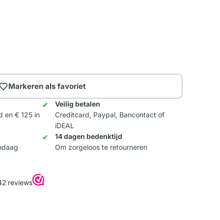
Markeren als favoriet
Veilig betalen
d en € 125 in
Creditcard, Paypal, Bancontact of
iDEAL
14 dagen bedenktijd
andaag
Om zorgeloos te retourneren