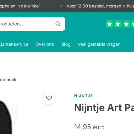
 ophalen in de winkel
Voor 12:00 besteld, morgen in hui
Klantenservice
Over ons
Blog
Veel gestelde vragen
rade boek
NIJNTJE
Nijntje Art 
14,
95
euro