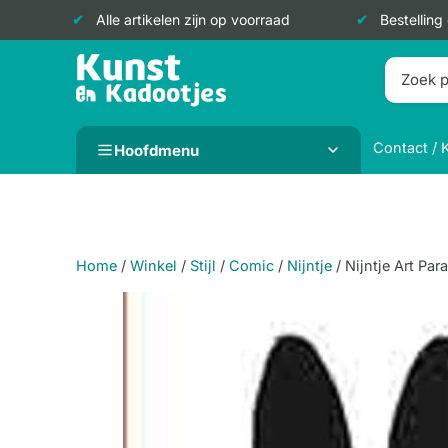
Alle artikelen zijn op voorraad
Bestelling
Doorgaan
naar
inhoud
Contact / 
Hoofdmenu
Home
/
Winkel
/
Stijl
/
Comic
/
Nijntje
/
Nijntje Art Pa