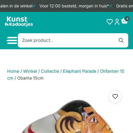
len in de winkel
Voor 12:00 besteld, morgen in huis*
Gratis en
Doorgaan
0
naar
inhoud
Home
/
Winkel
/
Collectie
/
Elephant Parade
/
Olifanten 15
cm
/
Obama 15cm