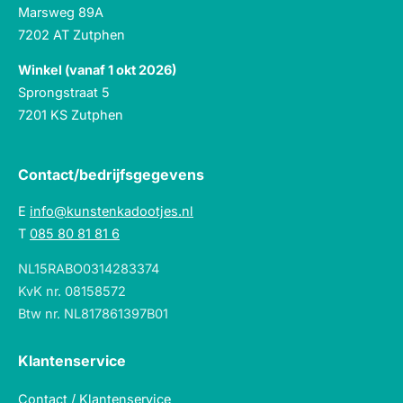
Marsweg 89A
7202 AT Zutphen
Winkel (vanaf 1 okt 2026)
Sprongstraat 5
7201 KS Zutphen
Contact/bedrijfsgegevens
E
info@kunstenkadootjes.nl
T
085 80 81 81 6
NL15RABO0314283374
KvK nr. 08158572
Btw nr. NL817861397B01
Klantenservice
Contact / Klantenservice