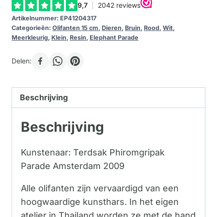
Artikelnummer:
EP41204317
Categorieën:
Olifanten 15 cm
,
Dieren
,
Bruin
,
Rood
,
Wit
,
Meerkleurig
,
Klein
,
Resin
,
Elephant Parade
Delen:
Beschrijving
Beschrijving
Kunstenaar: Terdsak Phiromgripak
Parade Amsterdam 2009
Alle olifanten zijn vervaardigd van een
hoogwaardige kunsthars. In het eigen
atelier in Thailand worden ze met de hand