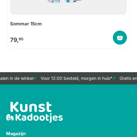
Sommar 15cm
79,
95
len in de winkel
Voor 12:00 besteld, morgen in huis*
Gratis en
Magazijn