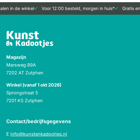
len in de winkel
Voor 12:00 besteld, morgen in huis*
Gratis en
Magazijn
Marsweg 89A
7202 AT Zutphen
Winkel (vanaf 1 okt 2026)
Sprongstraat 5
7201 KS Zutphen
Contact/bedrijfsgegevens
E
info@kunstenkadootjes.nl