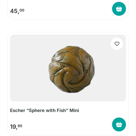
45,
00
Escher “Sphere with Fish” Mini
19,
95