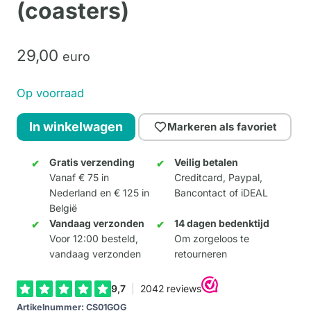
(coasters)
29,
00
euro
Op voorraad
Onderzetters
In winkelwagen
Markeren als favoriet
van
Gogh
Gratis verzending
Veilig betalen
Vanaf € 75 in
Creditcard, Paypal,
(coasters)
Nederland en € 125 in
Bancontact of iDEAL
aantal
België
Vandaag verzonden
14 dagen bedenktijd
Voor 12:00 besteld,
Om zorgeloos te
vandaag verzonden
retourneren
Artikelnummer:
CS01GOG