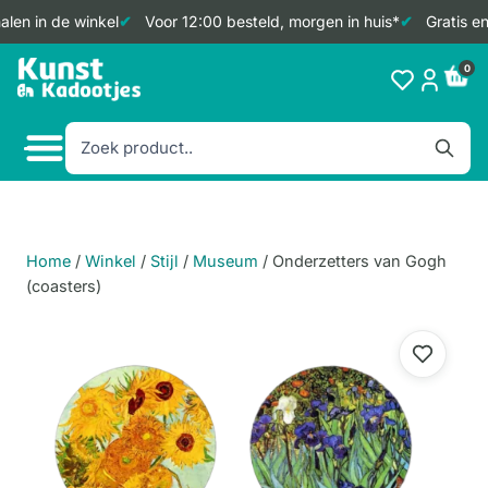
len in de winkel
Voor 12:00 besteld, morgen in huis*
Gratis en
Doorgaan
0
naar
inhoud
Home
/
Winkel
/
Stijl
/
Museum
/
Onderzetters van Gogh
(coasters)