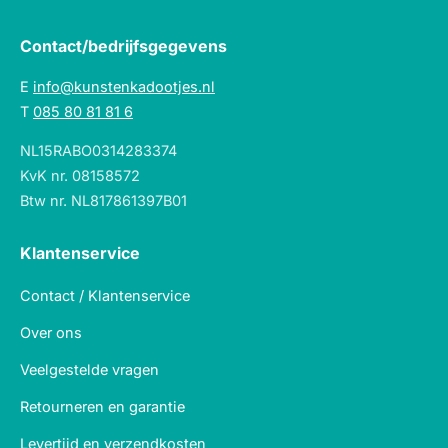
Contact/bedrijfsgegevens
E
info@kunstenkadootjes.nl
T
085 80 81 81 6
NL15RABO0314283374
KvK nr. 08158572
Btw nr. NL817861397B01
Klantenservice
Contact / Klantenservice
Over ons
Veelgestelde vragen
Retourneren en garantie
Levertijd en verzendkosten