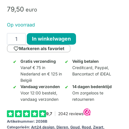
79,
50
euro
Op voorraad
Paard
In winkelwagen
"Marc"
Markeren als favoriet
Rood
aantal
Gratis verzending
Veilig betalen
Vanaf € 75 in
Creditcard, Paypal,
Nederland en € 125 in
Bancontact of iDEAL
België
Vandaag verzonden
14 dagen bedenktijd
Voor 12:00 besteld,
Om zorgeloos te
vandaag verzonden
retourneren
Artikelnummer:
2036B
Categorieën:
Art24 design
,
Dieren
,
Goud
,
Rood
,
Zwart
,