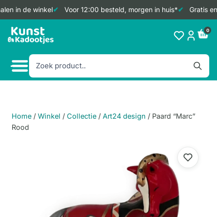
len in de winkel
Voor 12:00 besteld, morgen in huis*
Gratis en
Doorgaan
0
naar
inhoud
Home
/
Winkel
/
Collectie
/
Art24 design
/
Paard “Marc”
Rood